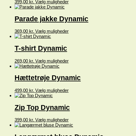
Dette
399,00
kr.
Vælg muligheder
kan
vare
vælges
har
på
flere
Parade jakke Dynamic
varesiden
varianter.
Mulighederne
Dette
369,00
kr.
Vælg muligheder
kan
vare
vælges
har
på
flere
T-shirt Dynamic
varesiden
varianter.
Mulighederne
Dette
269,00
kr.
Vælg muligheder
kan
vare
vælges
har
på
flere
Hættetrøje Dynamic
varesiden
varianter.
Mulighederne
Dette
499,00
kr.
Vælg muligheder
kan
vare
vælges
har
på
flere
Zip Top Dynamic
varesiden
varianter.
Mulighederne
Dette
399,00
kr.
Vælg muligheder
kan
vare
vælges
har
på
flere