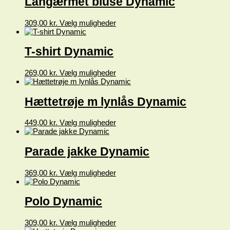
Langærmet bluse Dynamic
varesiden
varianter.
Mulighederne
Dette
309,00
kr.
Vælg muligheder
kan
vare
vælges
har
på
flere
T-shirt Dynamic
varesiden
varianter.
Mulighederne
Dette
269,00
kr.
Vælg muligheder
kan
vare
vælges
har
på
flere
Hættetrøje m lynlås Dynamic
varesiden
varianter.
Mulighederne
Dette
449,00
kr.
Vælg muligheder
kan
vare
vælges
har
på
flere
Parade jakke Dynamic
varesiden
varianter.
Mulighederne
Dette
369,00
kr.
Vælg muligheder
kan
vare
vælges
har
på
flere
Polo Dynamic
varesiden
varianter.
Mulighederne
Dette
309,00
kr.
Vælg muligheder
kan