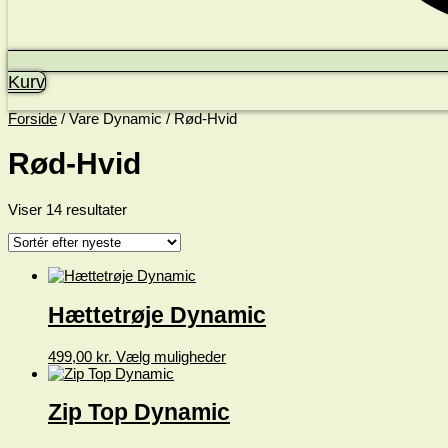
Kurv
Forside
/ Vare Dynamic / Rød-Hvid
Rød-Hvid
Sorteret
Viser 14 resultater
efter
seneste
Hættetrøje Dynamic
Dette
499,00
kr.
Vælg muligheder
vare
har
flere
Zip Top Dynamic
varianter.
Mulighederne