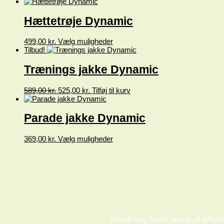
vare
vælges
har
på
flere
Hættetrøje Dynamic
varesiden
varianter.
Mulighederne
Dette
499,00
kr.
Vælg muligheder
kan
vare
Tilbud!
vælges
har
på
flere
Trænings jakke Dynamic
varesiden
varianter.
Mulighederne
Den
Den
589,00
kr.
525,00
kr.
Tilføj til kurv
kan
oprindelige
aktuelle
vælges
pris
pris
på
var:
er:
Parade jakke Dynamic
varesiden
589,00 kr..
525,00 kr..
Dette
369,00
kr.
Vælg muligheder
vare
har
flere
varianter.
Mulighederne
kan
vælges
på
varesiden
Hos Enjoy Sport ved vi af erfarin