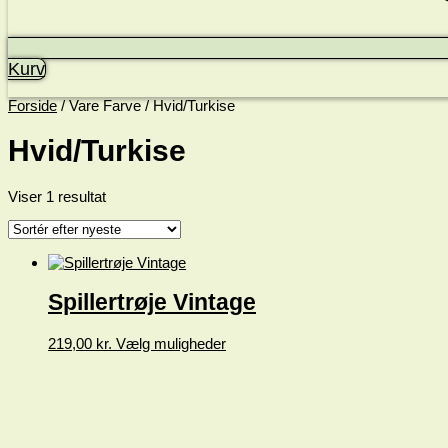
Kurv
Forside
/ Vare Farve / Hvid/Turkise
Hvid/Turkise
Viser 1 resultat
Spillertrøje Vintage
Dette
219,00
kr.
Vælg muligheder
vare
har
flere
varianter.
Mulighederne
kan