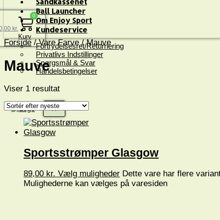
Sandkassenet
Ball Launcher
0
Om Enjoy Sport
0,00
kr.
Kundeservice
Kurv
Forside
/ Vare Farve / Mauve
Fortrydelsesret/Returnering
Privatlivs Indstillinger
Mauve
Spørgsmål & Svar
Handelsbetingelser
Viser 1 resultat
X
Sportsstrømper Glasgow
89,00
kr.
Vælg muligheder
Dette vare har flere variant
Mulighederne kan vælges på varesiden