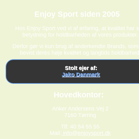
Enjoy Sport siden 2005
Hos Enjoy Sport ved vi af erfaring, at kvalitet har s
betydning for holdbarheden af vores produkter.
Derfor gør vi kun brug af anderkendte Brands, som
bevist deres høje kvalitet og langtids holdbarhed
Stolt ejer af:
Jako Danmark
Hovedkontor:
Anker Andersens Vej 2
7160 Tørring
Tlf: 40 54 55 55
Mail:
info@enjoysport.dk