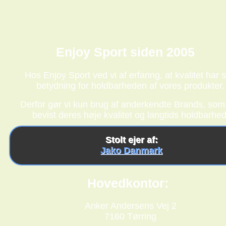
Enjoy Sport siden 2005
Hos Enjoy Sport ved vi af erfaring, at kvalitet har s
betydning for holdbarheden af vores produkter.
Derfor gør vi kun brug af anderkendte Brands, som
bevist deres høje kvalitet og langtids holdbarhed
Stolt ejer af:
Jako Danmark
Hovedkontor:
Anker Andersens Vej 2
7160 Tørring