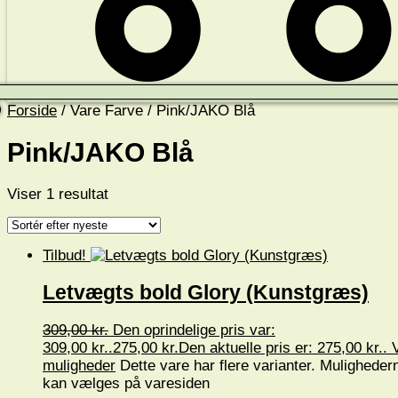
Forside
/ Vare Farve / Pink/JAKO Blå
Pink/JAKO Blå
Viser 1 resultat
Tilbud!
Letvægts bold Glory (Kunstgræs)
309,00
kr.
Den oprindelige pris var:
309,00 kr..
275,00
kr.
Den aktuelle pris er: 275,00 kr..
muligheder
Dette vare har flere varianter. Muligheder
kan vælges på varesiden