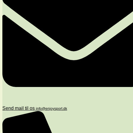
Send mail til os
info@enjoysport.dk