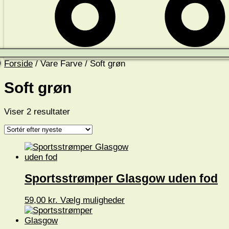
Forside
/ Vare Farve / Soft grøn
Soft grøn
Sorteret
Viser 2 resultater
efter
seneste
Sportsstrømper Glasgow uden fod
Dette
59,00
kr.
Vælg muligheder
vare
har
flere