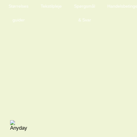
Størrelses
Tekstilpleje
Spørgsmål
Handelsbetinge
guider
& Svar