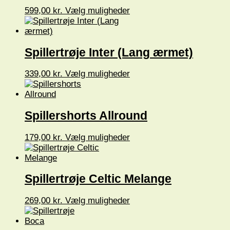
vælges
Dette
599,00
kr.
Vælg muligheder
på
vare
varesiden
har
flere
varianter.
Spillertrøje Inter (Lang ærmet)
Mulighederne
kan
vælges
Dette
339,00
kr.
Vælg muligheder
på
vare
varesiden
har
flere
varianter.
Spillershorts Allround
Mulighederne
kan
vælges
Dette
179,00
kr.
Vælg muligheder
på
vare
varesiden
har
flere
varianter.
Spillertrøje Celtic Melange
Mulighederne
kan
vælges
Dette
269,00
kr.
Vælg muligheder
på
vare
varesiden
har
flere