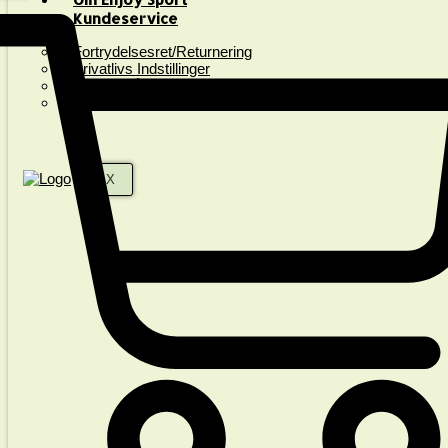
Kundeservice
Fortrydelsesret/Returnering
Privatlivs Indstillinger
Spørgsmål & Svar
Handelsbetingelser
X