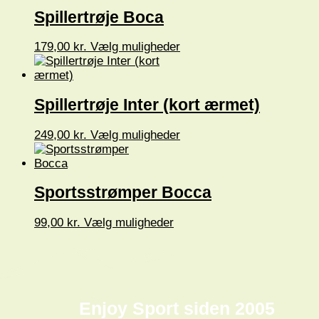
varianter.
Spillertrøje Boca
Mulighederne
kan
vælges
Dette
179,00
kr.
Vælg muligheder
på
vare
varesiden
har
flere
varianter.
Spillertrøje Inter (kort ærmet)
Mulighederne
kan
vælges
Dette
249,00
kr.
Vælg muligheder
på
vare
varesiden
har
flere
varianter.
Sportsstrømper Bocca
Mulighederne
kan
vælges
Dette
99,00
kr.
Vælg muligheder
på
vare
varesiden
har
flere
varianter.
Mulighederne
kan
Enjoy Sport siden 2005
vælges
på