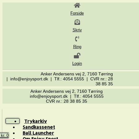
Forside
Skriv
Ring
Login
Anker Andersens vej 2, 7160 Tørring
| info@enjoysport.dk | Tlf.: 4054 5555 | CVR nr.: 28
38 85 35
Anker Andersens vej 2, 7160 Tørring
info@enjoysport.dk | Tlf.: 4054 5555
CVR nr.: 28 38 85 35
Trykarkiv
Sandkassenet
Ball Launcher
0
kr.
0
Om Enjoy Sport