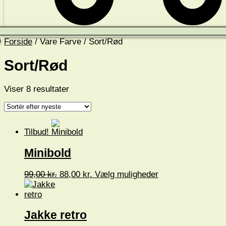
Forside
/ Vare Farve / Sort/Rød
Sort/Rød
Sorteret
Viser 8 resultater
efter
seneste
Tilbud!
Minibold
Den
Den
Dette
99,00
kr.
88,00
kr.
Vælg muligheder
oprindelige
aktuelle
vare
pris
pris
har
var:
er:
flere
99,00 kr..
88,00 kr..
varianter.
Jakke retro
Mulighederne
kan