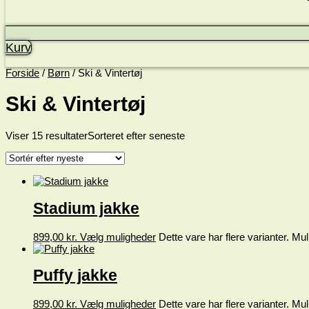
Kurv
Forside
/
Børn
/ Ski & Vintertøj
Ski & Vintertøj
Viser 15 resultater
Sorteret efter seneste
Stadium jakke
899,00
kr.
Vælg muligheder
Dette vare har flere varianter. M
Puffy jakke
899,00
kr.
Vælg muligheder
Dette vare har flere varianter. M