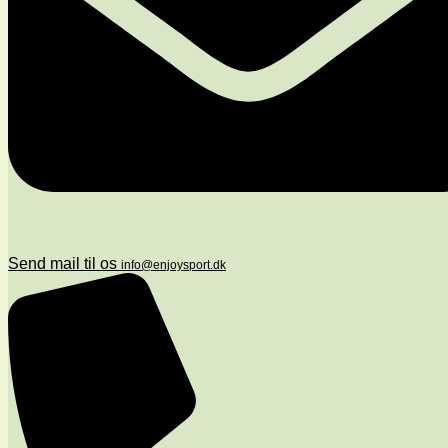
Send mail til os
info@enjoysport.dk