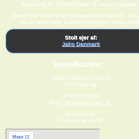
betydning for holdbarheden af vores produkter.
Derfor gør vi kun brug af anderkendte Brands, som
bevist deres høje kvalitet og langtids holdbarhed
Stolt ejer af:
Jako Danmark
Hovedkontor:
Anker Andersens Vej 2
7160 Tørring
Tlf: 40 54 55 55
Mail:
info@enjoysport.dk
Virksomhed:
CVR: 28 38 85 35