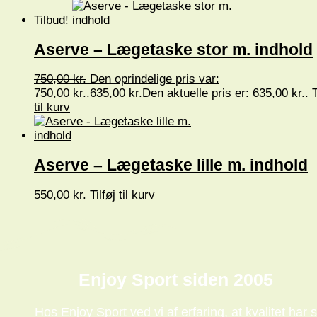
Tilbud!
Aserve – Lægetaske stor m. indhold
750,00
kr.
Den oprindelige pris var:
750,00 kr..
635,00
kr.
Den aktuelle pris er: 635,00 kr..
T
til kurv
Aserve – Lægetaske lille m. indhold
550,00
kr.
Tilføj til kurv
Enjoy Sport siden 2005
Hos Enjoy Sport ved vi af erfaring, at kvalitet har s