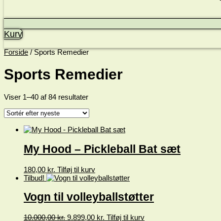
Kurv
Forside
/ Sports Remedier
Sports Remedier
Sorteret
Viser 1–40 af 84 resultater
efter
seneste
My Hood – Pickleball Bat sæt
180,00
kr.
Tilføj til kurv
Tilbud!
Vogn til volleyballstøtter
Den
Den
10.000,00
kr.
9.899,00
kr.
Tilføj til kurv