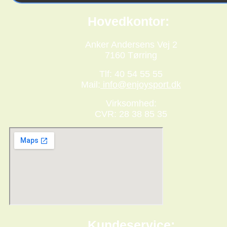
Hovedkontor:
Anker Andersens Vej 2
7160 Tørring
Tlf: 40 54 55 55
Mail:
info@enjoysport.dk
Virksomhed:
CVR: 28 38 85 35
Kundeservice: