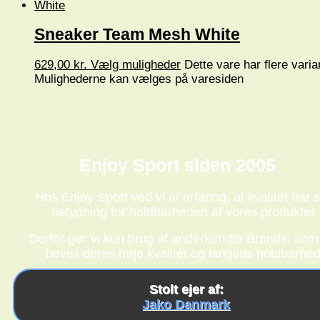
Sneaker Team Mesh White
629,00
kr.
Vælg muligheder
Dette vare har flere varia
Mulighederne kan vælges på varesiden
Enjoy Sport siden 2005
Hos Enjoy Sport ved vi af erfaring, at kvalitet har s
betydning for holdbarheden af vores produkter.
Derfor gør vi kun brug af anderkendte Brands, som
bevist deres høje kvalitet og langtids holdbarhed
Stolt ejer af:
Jako Danmark