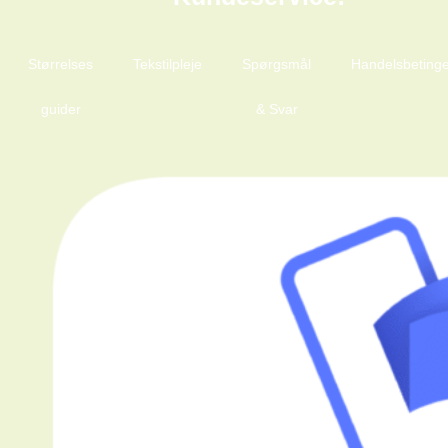
Størrelses
Tekstilpleje
Spørgsmål
Handelsbetinge
guider
& Svar