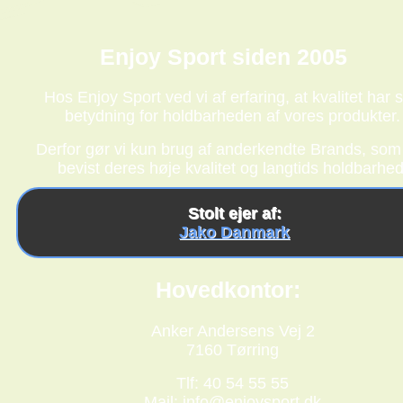
Enjoy Sport siden 2005
Hos Enjoy Sport ved vi af erfaring, at kvalitet har s
betydning for holdbarheden af vores produkter.
Derfor gør vi kun brug af anderkendte Brands, som
bevist deres høje kvalitet og langtids holdbarhed
Stolt ejer af:
Jako Danmark
Hovedkontor:
Anker Andersens Vej 2
7160 Tørring
Tlf: 40 54 55 55
Mail:
info@enjoysport.dk