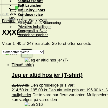
Sandkassenet
Ball Launcher
0
Om Enjoy Sport
0,00
kr.
Kundeservice
Kurv
Forside
/ Vare Str. / XXXL
Fortrydelsesret/Returnering
Privatlivs Indstillinger
XXXL
Spørgsmål & Svar
Handelsbetingelser
Viser 1–40 af 247 resultater
Sorteret efter seneste
X
Tilbud!
Jeg er altid hos jer (T-shirt)
214,50
kr.
Den oprindelige pris var:
214,50 kr..
195,00
kr.
Den aktuelle pris er: 195,00 kr..
muligheder
Dette vare har flere varianter. Muligheder
kan vælges på varesiden