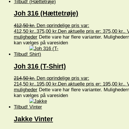
Tilbud!
Joh 316 (Hættetrøje)
412,50
kr.
Den oprindelige pris var:
412,50 kr..
375,00
kr.
Den aktuelle pris er: 375,00 kr..
muligheder
Dette vare har flere varianter. Muligheder
kan vælges på varesiden
Tilbud!
Joh 316 (T-Shirt)
214,50
kr.
Den oprindelige pris var:
214,50 kr..
195,00
kr.
Den aktuelle pris er: 195,00 kr..
muligheder
Dette vare har flere varianter. Muligheder
kan vælges på varesiden
Tilbud!
Jakke Vinter