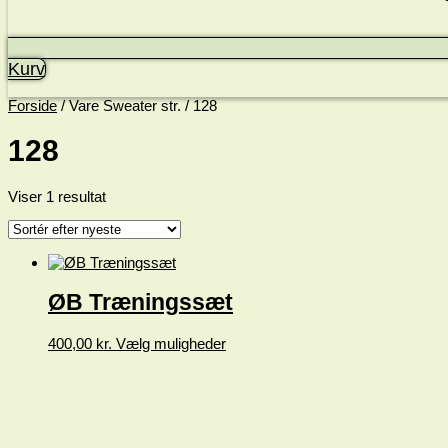
Kurv
Forside
/ Vare Sweater str. / 128
128
Viser 1 resultat
ØB Træningssæt
Dette
400,00
kr.
Vælg muligheder
vare
har
flere
varianter.
Mulighederne
kan