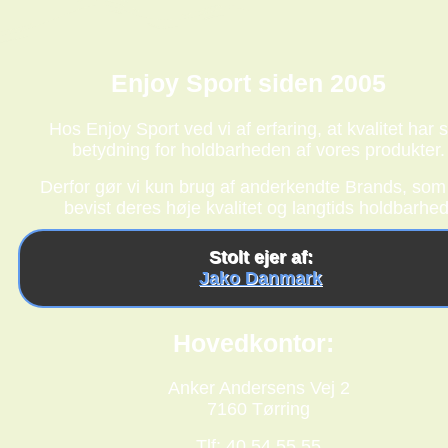
Enjoy Sport siden 2005
Hos Enjoy Sport ved vi af erfaring, at kvalitet har s
betydning for holdbarheden af vores produkter.
Derfor gør vi kun brug af anderkendte Brands, som
bevist deres høje kvalitet og langtids holdbarhed
Stolt ejer af:
Jako Danmark
Hovedkontor:
Anker Andersens Vej 2
7160 Tørring
Tlf: 40 54 55 55