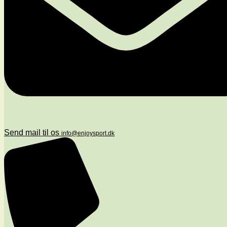
Send mail til os
info@enjoysport.dk