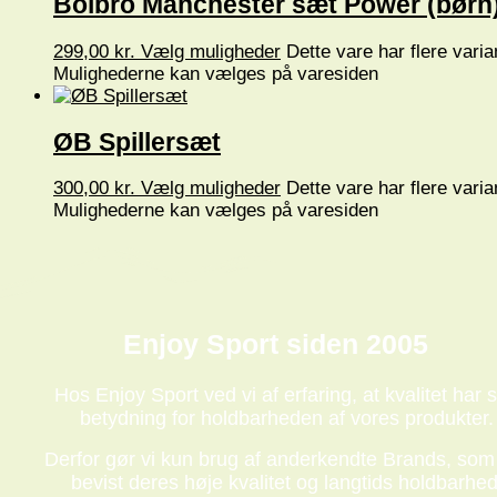
Bolbro Manchester sæt Power (børn
299,00
kr.
Vælg muligheder
Dette vare har flere varia
Mulighederne kan vælges på varesiden
ØB Spillersæt
300,00
kr.
Vælg muligheder
Dette vare har flere varia
Mulighederne kan vælges på varesiden
Enjoy Sport siden 2005
Hos Enjoy Sport ved vi af erfaring, at kvalitet har s
betydning for holdbarheden af vores produkter.
Derfor gør vi kun brug af anderkendte Brands, som
bevist deres høje kvalitet og langtids holdbarhed