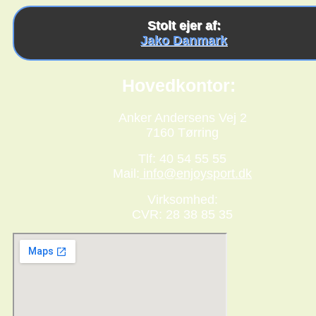
Stolt ejer af:
Jako Danmark
Hovedkontor:
Anker Andersens Vej 2
7160 Tørring
Tlf: 40 54 55 55
Mail:
info@enjoysport.dk
Virksomhed:
CVR: 28 38 85 35