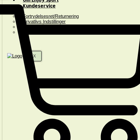
Kundeservice
Fortrydelsesret/Returnering
Privatlivs Indstillinger
Spørgsmål & Svar
Handelsbetingelser
X