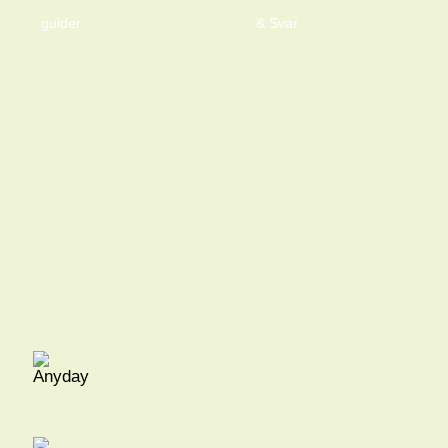
guider
& Svar