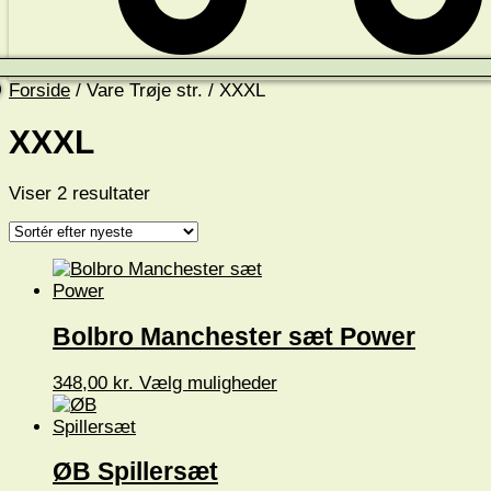
Forside
/ Vare Trøje str. / XXXL
XXXL
Sorteret
Viser 2 resultater
efter
seneste
Bolbro Manchester sæt Power
Dette
348,00
kr.
Vælg muligheder
vare
har
flere
varianter.
ØB Spillersæt
Mulighederne