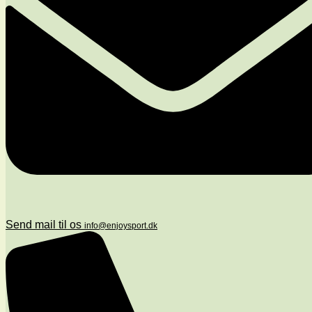
Send mail til os
info@enjoysport.dk