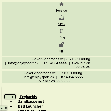
Forside
Skriv
Ring
Login
Anker Andersens vej 2, 7160 Tørring
| info@enjoysport.dk | Tlf.: 4054 5555 | CVR nr.: 28
38 85 35
Anker Andersens vej 2, 7160 Tørring
info@enjoysport.dk | Tlf.: 4054 5555
CVR nr.: 28 38 85 35
Trykarkiv
Sandkassenet
Ball Launcher
0
kr.
0
Om Enjoy Sport