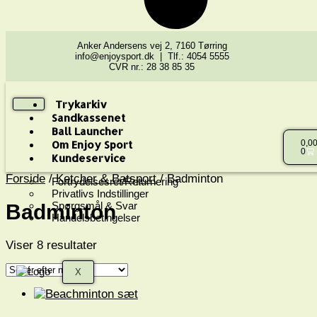
Anker Andersens vej 2, 7160 Tørring
info@enjoysport.dk | Tlf.: 4054 5555
CVR nr.: 28 38 85 35
Trykarkiv
Sandkassenet
Ball Launcher
Om Enjoy Sport
0,0
0
Kundeservice
Forside
/
Ketcher & Batsport
/ Badminton
Fortrydelsesret/Returnering
Privatlivs Indstillinger
Spørgsmål & Svar
Badminton
Handelsbetingelser
Viser 8 resultater
X