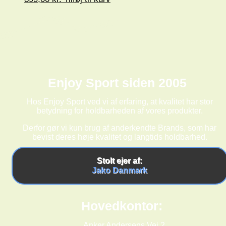
Enjoy Sport siden 2005
Hos Enjoy Sport ved vi af erfaring, at kvalitet har stor
betydning for holdbarheden af vores produkter.
Derfor gør vi kun brug af anderkendte Brands, som har
bevist deres høje kvalitet og langtids holdbarhed.
Stolt ejer af:
Jako Danmark
Hovedkontor:
Anker Andersens Vej 2