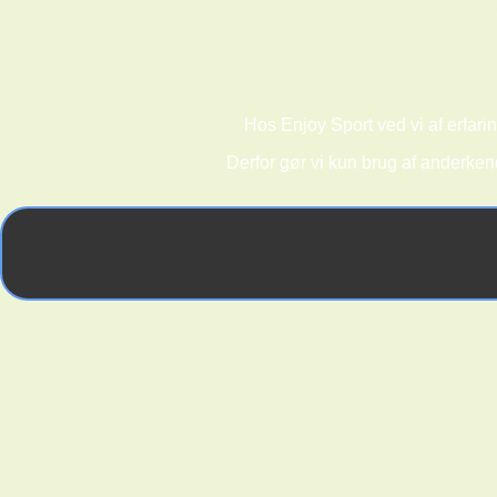
Hos Enjoy Sport ved vi af erfarin
Derfor gør vi kun brug af anderken