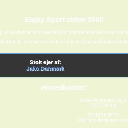
Enjoy Sport siden 2005
g, at kvalitet har stor betydning for holdbarheden af vores produk
dte Brands, som har bevist deres høje kvalitet og langtids hold
Stolt ejer af:
Jako Danmark
Hovedkontor:
Anker Andersens Vej 2
7160 Tørring
Tlf: 40 54 55 55
Mail:
info@enjoysport.d