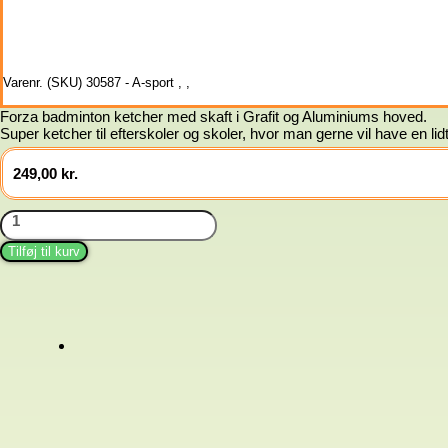
Varenr. (SKU)
30587 - A-sport
,
,
Forza badminton ketcher med skaft i Grafit og Aluminiums hoved.
Super ketcher til efterskoler og skoler, hvor man gerne vil have en lid
249,00
kr.
Badmintonketcher
Forza
Play
Tilføj til kurv
500
antal