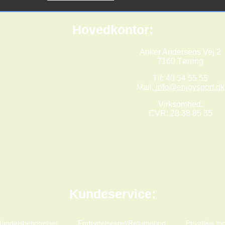
Hovedkontor:
Anker Andersens Vej 2
7160 Tørring
Tlf: 40 54 55 55
Mail:
info@enjoysport.dk
Virksomhed:
CVR: 28 38 85 35
Kundeservice:
andelsbetingelser
Fortrydelsesret/Returnering
Privatlivs Ind