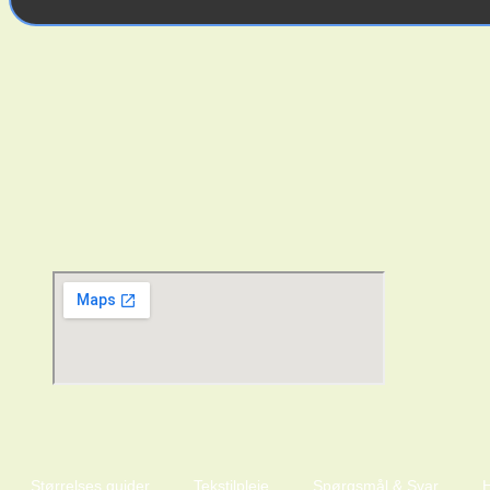
Størrelses guider
Tekstilpleje
Spørgsmål & Svar
H