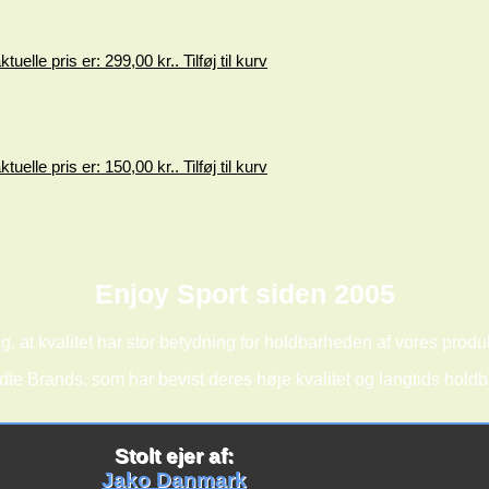
tuelle pris er: 299,00 kr..
Tilføj til kurv
tuelle pris er: 150,00 kr..
Tilføj til kurv
Enjoy Sport siden 2005
g, at kvalitet har stor betydning for holdbarheden af vores produ
dte Brands, som har bevist deres høje kvalitet og langtids hold
Stolt ejer af:
Jako Danmark