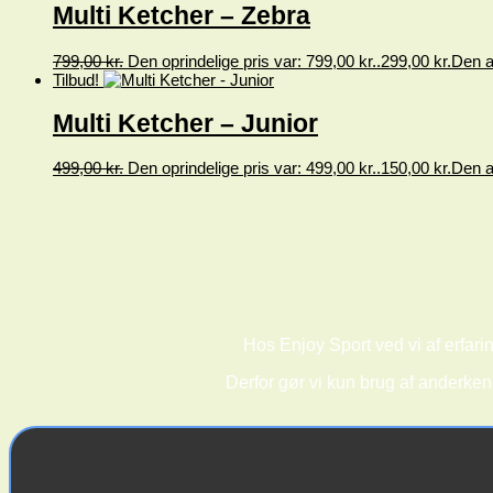
Multi Ketcher – Zebra
799,00
kr.
Den oprindelige pris var: 799,00 kr..
299,00
kr.
Den ak
Tilbud!
Multi Ketcher – Junior
499,00
kr.
Den oprindelige pris var: 499,00 kr..
150,00
kr.
Den ak
Hos Enjoy Sport ved vi af erfarin
Derfor gør vi kun brug af anderken