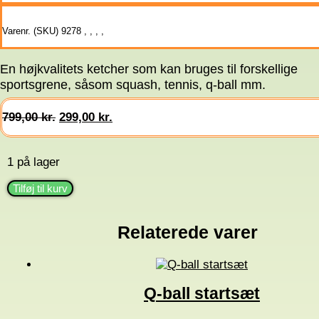
Varenr. (SKU)
9278
,
,
,
,
En højkvalitets ketcher som kan bruges til forskellige
sportsgrene, såsom squash, tennis, q-ball mm.
Den
Den
799,00
kr.
299,00
kr.
oprindelige
aktuelle
pris
pris
var:
er:
1 på lager
799,00 kr..
299,00 kr..
Multi
Tilføj til kurv
Ketcher
-
Zebra
Relaterede varer
antal
Q-ball startsæt