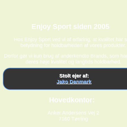
Enjoy Sport siden 2005
Hos Enjoy Sport ved vi af erfaring, at kvalitet har s
betydning for holdbarheden af vores produkter.
Derfor gør vi kun brug af anderkendte Brands, som har
deres høje kvalitet og langtids holdbarhed.
Stolt ejer af:
Jako Danmark
Hovedkontor:
Anker Andersens Vej 2
7160 Tørring