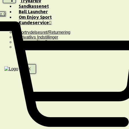
Trykarkiv
Sandkassenet
Ball Launcher
r.
0
Om Enjoy Sport
Kundeservice
Fortrydelsesret/Returnering
Privatlivs Indstillinger
Spørgsmål & Svar
Handelsbetingelser
X