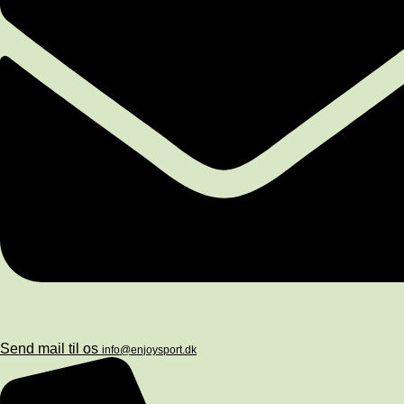
Send mail til os
info@enjoysport.dk