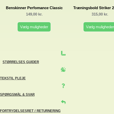
Benskinner Perfomance Classic
Træningsbold Striker 2
149,00
kr.
315,00
kr.
Vælg muligheder
Vælg muligheder
Dette
Dette
vare
vare
har
har
flere
flere
varianter.
varianter
Mulighederne
Mulighe
kan
kan
STØRRELSES GUIDER
vælges
vælges
på
på
varesiden
varesid
TEKSTIL PLEJE
SPØRGSMÅL & SVAR
FORTRYDELSESRET / RETURNERING