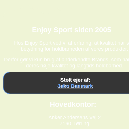
Enjoy Sport siden 2005
Hos Enjoy Sport ved vi af erfaring, at kvalitet har s
betydning for holdbarheden af vores produkter.
Derfor gør vi kun brug af anderkendte Brands, som har
deres høje kvalitet og langtids holdbarhed.
Stolt ejer af:
Jako Danmark
Hovedkontor:
Anker Andersens Vej 2
7160 Tørring