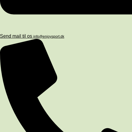
Send mail til os
info@enjoysport.dk