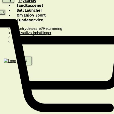
Trykarkiv
Sandkassenet
Ball Launcher
r.
0
Om Enjoy Sport
Kundeservice
Fortrydelsesret/Returnering
Privatlivs Indstillinger
Spørgsmål & Svar
Handelsbetingelser
X