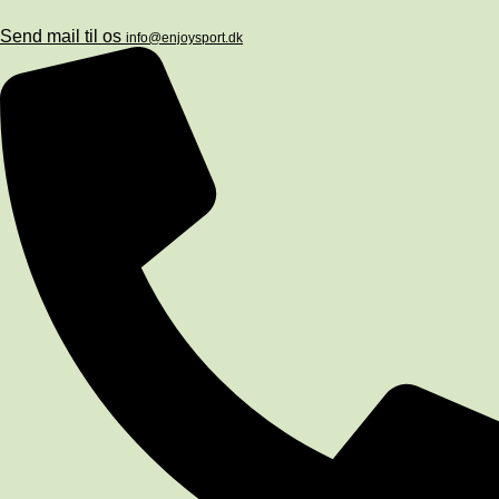
Send mail til os
info@enjoysport.dk