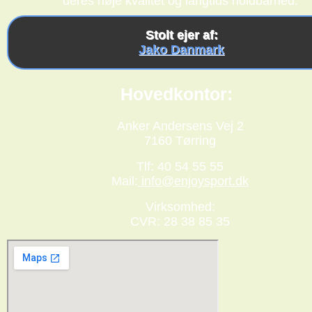
deres høje kvalitet og langtids holdbarhed.
Stolt ejer af:
Jako Danmark
Hovedkontor:
Anker Andersens Vej 2
7160 Tørring
Tlf: 40 54 55 55
Mail:
info@enjoysport.dk
Virksomhed:
CVR: 28 38 85 35