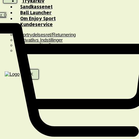
Trykarkiv
Sandkassenet
Ball Launcher
r.
0
Om Enjoy Sport
Kundeservice
Fortrydelsesret/Returnering
Privatlivs Indstillinger
Spørgsmål & Svar
Handelsbetingelser
X