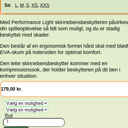
Str.
L
,
M
,
S
,
XS
,
XXS
Med Performance Light skinnebensbeskytteren påvirkes
din spilleoplevelse så lidt som muligt, og du er stadig
beskyttet mod skader.
Den består af en ergonomisk formet hård skal med blød
EVA-skum på indersiden for optimal komfort.
Den lette skinnebensbeskytter kommer med en
kompressionssok, der holder beskytteren på dit ben i
enhver situation.
179,00
kr.
Farve
Ryd
Str.
Benskinner
Performance