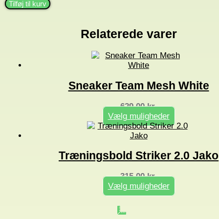
Light
Tilføj til kurv
antal
Relaterede varer
Sneaker Team Mesh White
629,00
kr.
Vælg muligheder
Dette
vare
har
flere
Træningsbold Striker 2.0 Jako
varianter.
Mulighederne
kan
315,00
kr.
vælges
Vælg muligheder
på
Dette
varesiden
vare
har