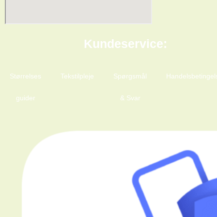
Kundeservice:
Størrelses
Tekstilpleje
Spørgsmål
Handelsbetingel
guider
& Svar