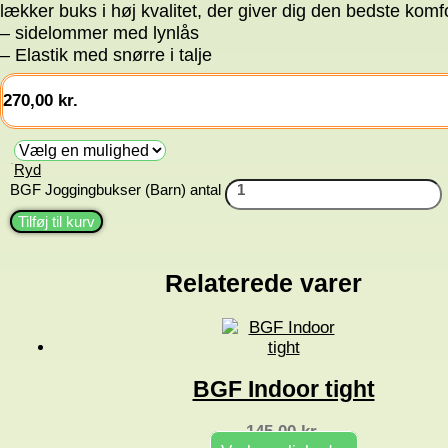
lækker buks i høj kvalitet, der giver dig den bedste komfo
– sidelommer med lynlås
– Elastik med snørre i talje
270,00
kr.
Ryd
Str.
BGF Joggingbukser (Barn) antal
Tilføj til kurv
Relaterede varer
BGF Indoor tight
145,00
kr.