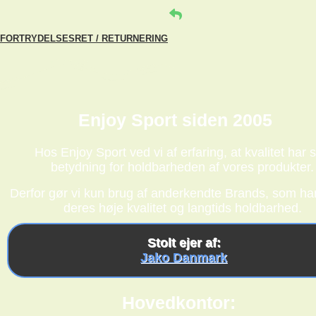
FORTRYDELSESRET / RETURNERING
Enjoy Sport siden 2005
Hos Enjoy Sport ved vi af erfaring, at kvalitet har s
betydning for holdbarheden af vores produkter.
Derfor gør vi kun brug af anderkendte Brands, som har
deres høje kvalitet og langtids holdbarhed.
Stolt ejer af:
Jako Danmark
Hovedkontor: