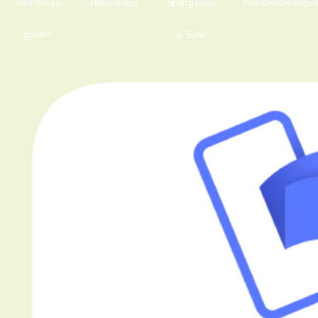
Størrelses
Tekstilpleje
Spørgsmål
Handelsbetingel
guider
& Svar