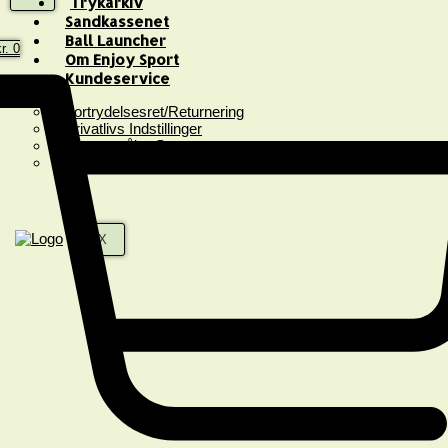
Trykarkiv
Sandkassenet
Ball Launcher
r.
0
Om Enjoy Sport
Kundeservice
Fortrydelsesret/Returnering
Privatlivs Indstillinger
Spørgsmål & Svar
Handelsbetingelser
X