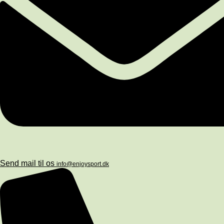
Send mail til os
info@enjoysport.dk