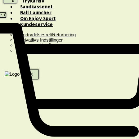
Trykarkiv
Sandkassenet
Ball Launcher
r.
0
Om Enjoy Sport
Kundeservice
Fortrydelsesret/Returnering
Privatlivs Indstillinger
Spørgsmål & Svar
Handelsbetingelser
X