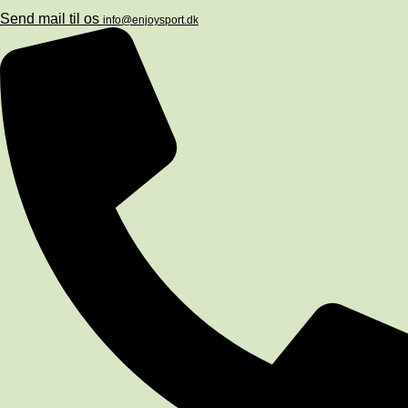
Send mail til os
info@enjoysport.dk