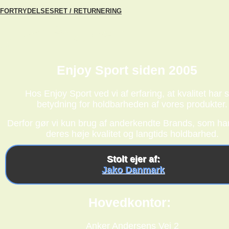
FORTRYDELSESRET / RETURNERING
Enjoy Sport siden 2005
Hos Enjoy Sport ved vi af erfaring, at kvalitet har s
betydning for holdbarheden af vores produkter.
Derfor gør vi kun brug af anderkendte Brands, som har
deres høje kvalitet og langtids holdbarhed.
Stolt ejer af:
Jako Danmark
Hovedkontor:
Anker Andersens Vej 2