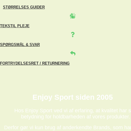
STØRRELSES GUIDER
TEKSTIL PLEJE
SPØRGSMÅL & SVAR
FORTRYDELSESRET / RETURNERING
Enjoy Sport siden 2005
Hos Enjoy Sport ved vi af erfaring, at kvalitet har s
betydning for holdbarheden af vores produkter.
Derfor gør vi kun brug af anderkendte Brands, som har