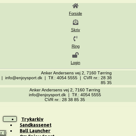
Forside
Skriv
Ring
Login
Anker Andersens vej 2, 7160 Tørring
| info@enjoysport.dk | Tlf.: 4054 5555 | CVR nr.: 28 38
85 35
Anker Andersens vej 2, 7160 Tørring
info@enjoysport.dk | Tlf.: 4054 5555
CVR nr.: 28 38 85 35
Trykarkiv
Sandkassenet
Ball Launcher
r.
0