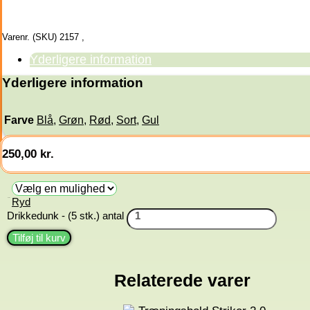
Varenr. (SKU)
2157
,
Yderligere information
Yderligere information
Farve
Blå
,
Grøn
,
Rød
,
Sort
,
Gul
250,00
kr.
Ryd
Farve
Drikkedunk - (5 stk.) antal
Tilføj til kurv
Relaterede varer