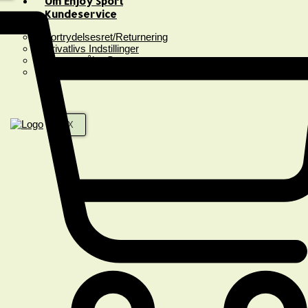
Om Enjoy Sport
Kundeservice
Fortrydelsesret/Returnering
Privatlivs Indstillinger
Spørgsmål & Svar
Handelsbetingelser
X