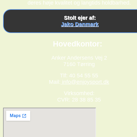
deres høje kvalitet og langtids holdbarhed.
Stolt ejer af:
Jako Danmark
Hovedkontor:
Anker Andersens Vej 2
7160 Tørring
Tlf: 40 54 55 55
Mail:
info@enjoysport.dk
Virksomhed:
CVR: 28 38 85 35