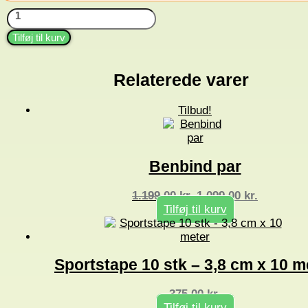
Elastik-
bandage
Super
Tilføj til kurv
80
mm
12
Relaterede varer
pk
antal
Tilbud!
Benbind par
Den
Den
1.199,00
kr.
1.099,00
kr.
oprindelige
aktuelle
Tilføj til kurv
pris
pris
var:
er:
1.199,00 kr..
1.099,00 kr
Sportstape 10 stk – 3,8 cm x 10 m
375,00
kr.
Tilføj til kurv