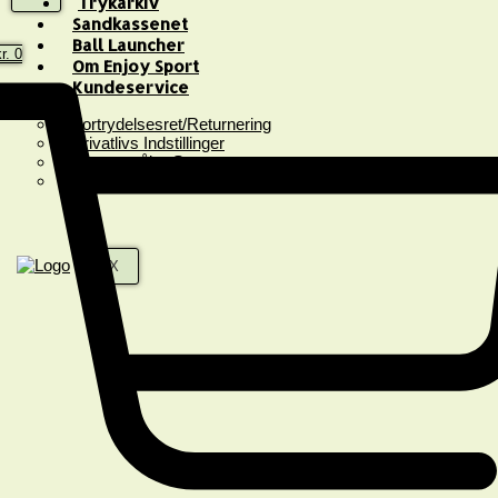
Trykarkiv
Sandkassenet
Ball Launcher
r.
0
Om Enjoy Sport
Kundeservice
Fortrydelsesret/Returnering
Privatlivs Indstillinger
Spørgsmål & Svar
Handelsbetingelser
X