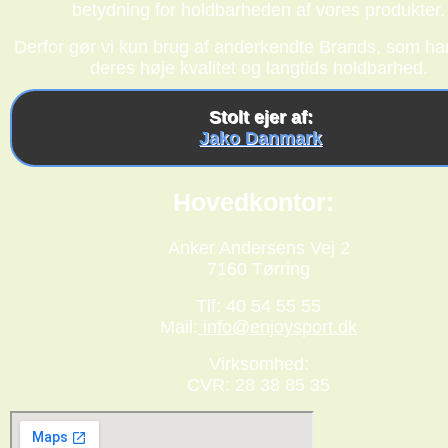
betydning for holdbarheden af vores produkter.
Derfor gør vi kun brug af anderkendte Brands, som har
deres høje kvalitet og langtids holdbarhed.
Stolt ejer af:
Jako Danmark
Hovedkontor:
Anker Andersens Vej 2
7160 Tørring
Tlf: 40 54 55 55
Mail:
info@enjoysport.dk
Virksomhed:
CVR: 28 38 85 35