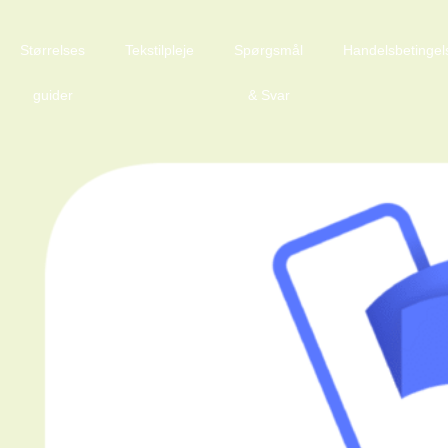
Størrelses
Tekstilpleje
Spørgsmål
Handelsbetingel
guider
& Svar