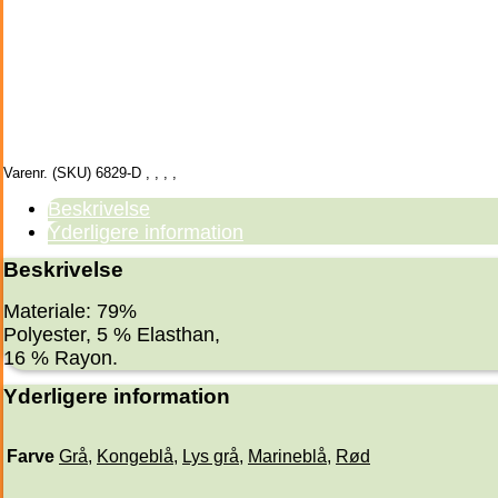
Varenr. (SKU)
6829-D
,
,
,
,
Beskrivelse
Yderligere information
Beskrivelse
Materiale: 79%
Polyester, 5 % Elasthan,
16 % Rayon.
Yderligere information
Farve
Grå
,
Kongeblå
,
Lys grå
,
Marineblå
,
Rød