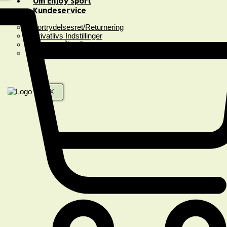
Om Enjoy Sport
Kundeservice
Fortrydelsesret/Returnering
Privatlivs Indstillinger
Spørgsmål & Svar
Handelsbetingelser
X