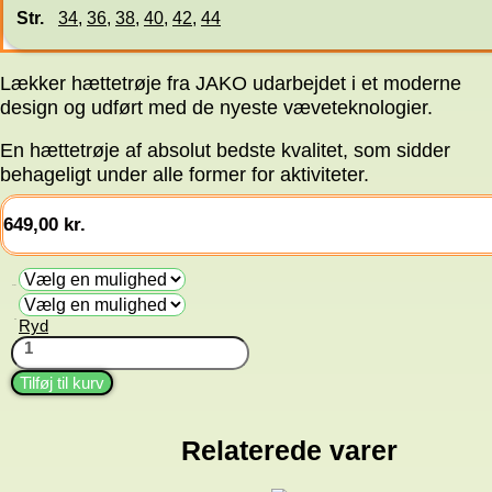
Str.
34
,
36
,
38
,
40
,
42
,
44
Lækker hættetrøje fra JAKO udarbejdet i et moderne
design og udført med de nyeste væveteknologier.
En hættetrøje af absolut bedste kvalitet, som sidder
behageligt under alle former for aktiviteter.
649,00
kr.
Farve
Ryd
Str.
Hættetrøje
Premium
m
Tilføj til kurv
lynlås
antal
Relaterede varer