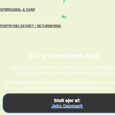
SPØRGSMÅL & SVAR
FORTRYDELSESRET / RETURNERING
Enjoy Sport siden 2005
Hos Enjoy Sport ved vi af erfaring, at kvalitet har s
betydning for holdbarheden af vores produkter.
Derfor gør vi kun brug af anderkendte Brands, som har
deres høje kvalitet og langtids holdbarhed.
Stolt ejer af:
Jako Danmark