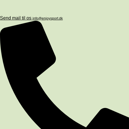
Send mail til os
info@enjoysport.dk