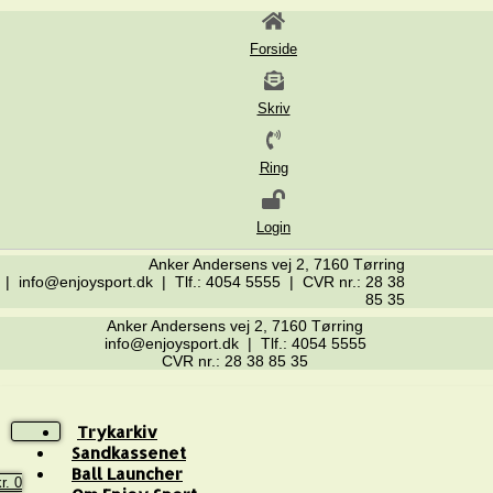
Forside
Skriv
Ring
Login
Anker Andersens vej 2, 7160 Tørring
| info@enjoysport.dk | Tlf.: 4054 5555 | CVR nr.: 28 38
85 35
Anker Andersens vej 2, 7160 Tørring
info@enjoysport.dk | Tlf.: 4054 5555
CVR nr.: 28 38 85 35
Trykarkiv
Sandkassenet
Ball Launcher
r.
0