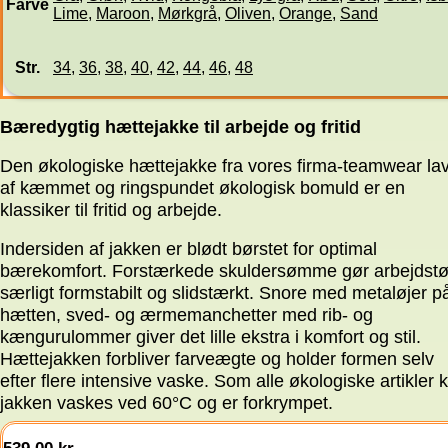
Farve
Lime
,
Maroon
,
Mørkgrå
,
Oliven
,
Orange
,
Sand
Str.
34
,
36
,
38
,
40
,
42
,
44
,
46
,
48
Bæredygtig hættejakke til arbejde og fritid
Den økologiske hættejakke fra vores firma-teamwear la
af kæmmet og ringspundet økologisk bomuld er en
klassiker til fritid og arbejde.
Indersiden af jakken er blødt børstet for optimal
bærekomfort. Forstærkede skuldersømme gør arbejdstø
særligt formstabilt og slidstærkt. Snore med metaløjer p
hætten, sved- og ærmemanchetter med rib- og
kængurulommer giver det lille ekstra i komfort og stil.
Hættejakken forbliver farveægte og holder formen selv
efter flere intensive vaske. Som alle økologiske artikler 
jakken vaskes ved 60°C og er forkrympet.