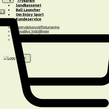
Trykarkiv
Sandkassenet
Ball Launcher
r.
0
Om Enjoy Sport
Kundeservice
Fortrydelsesret/Returnering
Privatlivs Indstillinger
Spørgsmål & Svar
Handelsbetingelser
X