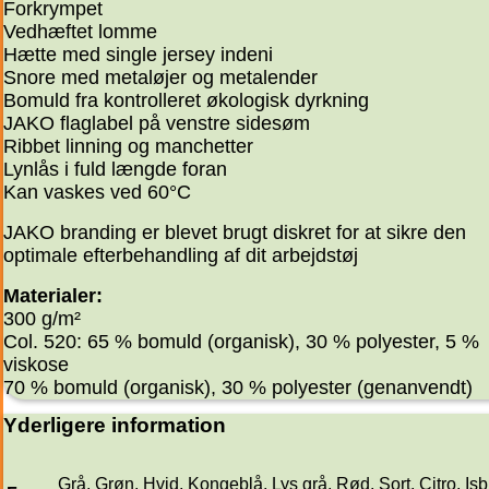
Forkrympet
Vedhæftet lomme
Hætte med single jersey indeni
Snore med metaløjer og metalender
Bomuld fra kontrolleret økologisk dyrkning
JAKO flaglabel på venstre sidesøm
Ribbet linning og manchetter
Lynlås i fuld længde foran
Kan vaskes ved 60°C
JAKO branding er blevet brugt diskret for at sikre den
optimale efterbehandling af dit arbejdstøj
Materialer:
300 g/m²
Col. 520: 65 % bomuld (organisk), 30 % polyester, 5 %
viskose
70 % bomuld (organisk), 30 % polyester (genanvendt)
Yderligere information
Grå
,
Grøn
,
Hvid
,
Kongeblå
,
Lys grå
,
Rød
,
Sort
,
Citro
,
Isb