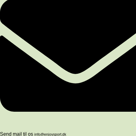
Send mail til os
info@enjoysport.dk