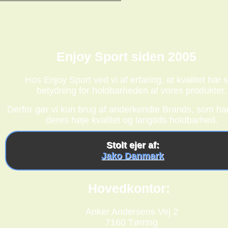
Enjoy Sport siden 2005
Hos Enjoy Sport ved vi af erfaring, at kvalitet har s
betydning for holdbarheden af vores produkter.
Derfor gør vi kun brug af anderkendte Brands, som har
deres høje kvalitet og langtids holdbarhed.
Stolt ejer af:
Jako Danmark
Hovedkontor:
Anker Andersens Vej 2
7160 Tørring