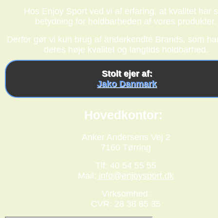
Hos Enjoy Sport ved vi af erfaring, at kvalitet har s
betydning for holdbarheden af vores produkter.
Derfor gør vi kun brug af anderkendte Brands, som har
deres høje kvalitet og langtids holdbarhed.
Stolt ejer af:
Jako Danmark
Hovedkontor:
Anker Andersens Vej 2
7160 Tørring
Tlf: 40 54 55 55
Mail:
info@enjoysport.dk
Virksomhed:
CVR: 28 38 85 35