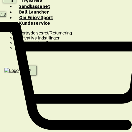
Trykarkiv
Sandkassenet
Ball Launcher
r.
0
Om Enjoy Sport
Kundeservice
Fortrydelsesret/Returnering
Privatlivs Indstillinger
Spørgsmål & Svar
Handelsbetingelser
X