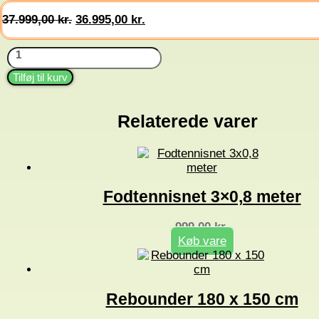
Den
Den
37.999,00
kr.
36.995,00
kr.
oprindelige
aktuelle
pris
pris
Panna
var:
er:
bane
37.999,00 kr..
36.995,00 kr..
-
Tilføj til kurv
inkl.
gulv
antal
Relaterede varer
Fodtennisnet 3×0,8 meter
999,00
kr.
Køb vare
Rebounder 180 x 150 cm