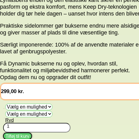
pasform og ekstra komfort, mens Keep Dry-teknologien
holder dig tør hele dagen – uanset hvor intens den bliver
Praktiske sidelommer gør bukserne endnu mere alsidig
og giver masser af plads til dine væsentlige ting.
Særligt imponerende: 100% af de anvendte materialer e
lavet af genbrugspolyester.
Få Dynamic bukserne nu og oplev, hvordan stil,
funktionalitet og miljøbevidsthed harmonerer perfekt.
Opdag dem nu og opgrader dit outfit!
299,00
kr.
Farve
Ryd
Str.
Parade
bukser
Dynamic
Tilføj til kurv