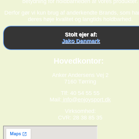
betydning for holdbarheden af vores produkter.
Derfor gør vi kun brug af anderkendte Brands, som har
deres høje kvalitet og langtids holdbarhed.
Stolt ejer af:
Jako Danmark
Hovedkontor:
Anker Andersens Vej 2
7160 Tørring
Tlf: 40 54 55 55
Mail:
info@enjoysport.dk
Virksomhed:
CVR: 28 38 85 35