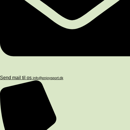
Send mail til os
info@enjoysport.dk