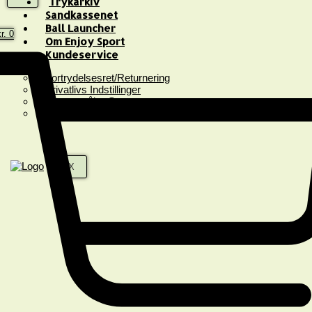
Trykarkiv
Sandkassenet
Ball Launcher
r.
0
Om Enjoy Sport
Kundeservice
Fortrydelsesret/Returnering
Privatlivs Indstillinger
Spørgsmål & Svar
Handelsbetingelser
X