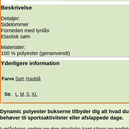
Beskrivelse
Detaljer:
Sidelommer
Forneden med lynlås
Elastisk søm
Materialer:
100 % polyester (genanvendt)
Yderligere information
Farve
Sort
,
Havblå
Str.
L
,
M
,
S
,
XL
Dynamic polyester bukserne tilbyder dig alt hvad du
behøver til sportsaktiviteter eller afslappede dage.
Lynlåsbens enden og den elastiske kant sikrer en perfek