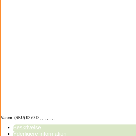
Varenr. (SKU)
9270-D
,
,
,
,
,
,
,
Beskrivelse
Yderligere information