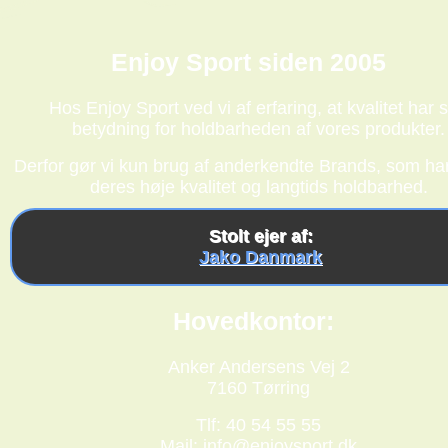
Enjoy Sport siden 2005
Hos Enjoy Sport ved vi af erfaring, at kvalitet har s
betydning for holdbarheden af vores produkter.
Derfor gør vi kun brug af anderkendte Brands, som har
deres høje kvalitet og langtids holdbarhed.
Stolt ejer af:
Jako Danmark
Hovedkontor:
Anker Andersens Vej 2
7160 Tørring
Tlf: 40 54 55 55
Mail:
info@enjoysport.dk