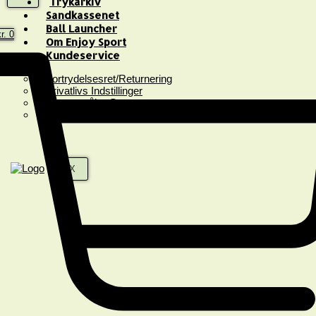
Trykarkiv
Sandkassenet
Ball Launcher
r.
0
Om Enjoy Sport
Kundeservice
Fortrydelsesret/Returnering
Privatlivs Indstillinger
Spørgsmål & Svar
Handelsbetingelser
X