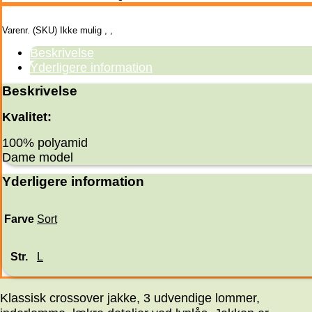
Varenr. (SKU)
Ikke mulig
,
,
Beskrivelse
Yderligere information
Beskrivelse
Kvalitet:
100% polyamid
Dame model
Yderligere information
Farve
Sort
Str.
L
Klassisk crossover jakke, 3 udvendige lommer,