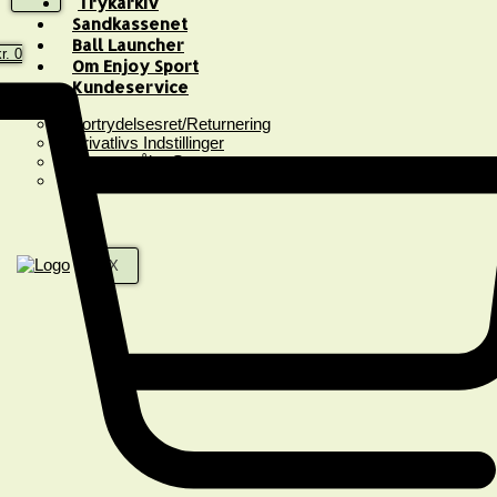
Trykarkiv
Sandkassenet
Ball Launcher
r.
0
Om Enjoy Sport
Kundeservice
Fortrydelsesret/Returnering
Privatlivs Indstillinger
Spørgsmål & Svar
Handelsbetingelser
X