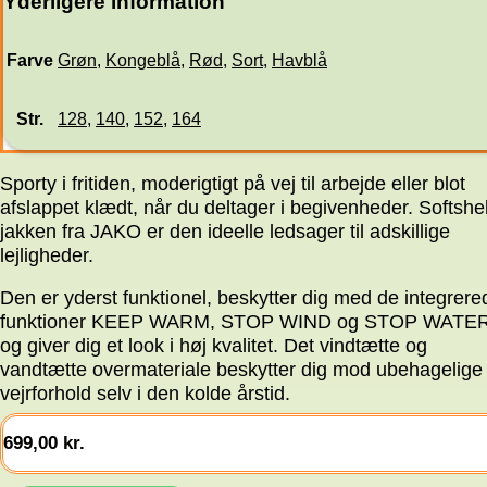
Yderligere information
Farve
Grøn
,
Kongeblå
,
Rød
,
Sort
,
Havblå
Str.
128
,
140
,
152
,
164
Sporty i fritiden, moderigtigt på vej til arbejde eller blot
afslappet klædt, når du deltager i begivenheder. Softshel
jakken fra JAKO er den ideelle ledsager til adskillige
lejligheder.
Den er yderst funktionel, beskytter dig med de integrere
funktioner KEEP WARM, STOP WIND og STOP WATE
og giver dig et look i høj kvalitet. Det vindtætte og
vandtætte overmateriale beskytter dig mod ubehagelige
vejrforhold selv i den kolde årstid.
699,00
kr.