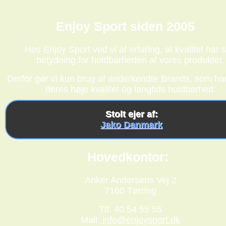
Enjoy Sport siden 2005
Hos Enjoy Sport ved vi af erfaring, at kvalitet har s
betydning for holdbarheden af vores produkter.
Derfor gør vi kun brug af anderkendte Brands, som har
deres høje kvalitet og langtids holdbarhed.
Stolt ejer af:
Jako Danmark
Hovedkontor:
Anker Andersens Vej 2
7160 Tørring
Tlf: 40 54 55 55
Mail:
info@enjoysport.dk