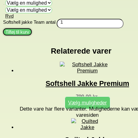
Farve
Ryd
Str.
Softshell jakke Team antal
Tilføj til kurv
Relaterede varer
Softshell Jakke Premium
799,00
kr.
Vælg muligheder
Dette vare har flere varianter. Mulighederne kan v
varesiden