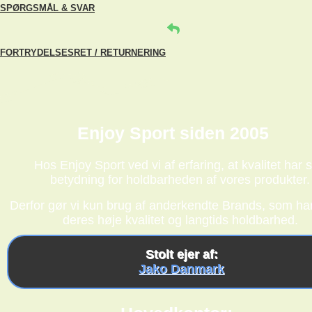
SPØRGSMÅL & SVAR
FORTRYDELSESRET / RETURNERING
Enjoy Sport siden 2005
Hos Enjoy Sport ved vi af erfaring, at kvalitet har s
betydning for holdbarheden af vores produkter.
Derfor gør vi kun brug af anderkendte Brands, som har
deres høje kvalitet og langtids holdbarhed.
Stolt ejer af:
Jako Danmark