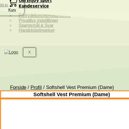
Om Enjoy Sport
,00
kr.
Kundeservice
Kurv
Fortrydelsesret/Returnering
Privatlivs Indstillinger
Spørgsmål & Svar
Handelsbetingelser
X
Forside
/
Profil
/ Softshell Vest Premium (Dame)
Softshell Vest Premium (Dame)