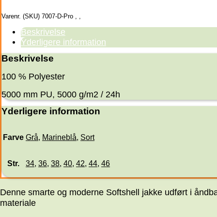
Varenr. (SKU)
7007-D-Pro
,
,
Beskrivelse
Yderligere information
Beskrivelse
100 % Polyester
5000 mm PU, 5000 g/m2 / 24h
Yderligere information
Farve
Grå
,
Marineblå
,
Sort
Str.
34
,
36
,
38
,
40
,
42
,
44
,
46
Denne smarte og moderne Softshell jakke udført i åndba
materiale