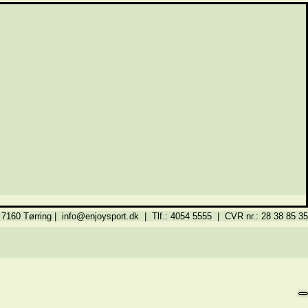
 7160 Tørring | info@enjoysport.dk | Tlf.: 4054 5555 | CVR nr.: 28 38 85 35