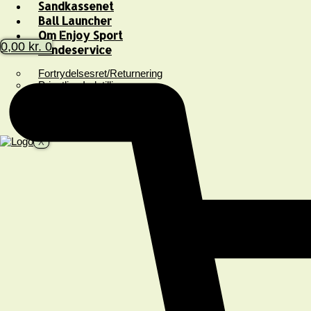
Sandkassenet
Ball Launcher
Om Enjoy Sport
0,00
kr.
0
Kundeservice
Fortrydelsesret/Returnering
Privatlivs Indstillinger
Spørgsmål & Svar
Handelsbetingelser
X