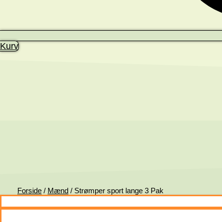
Kurv
Forside
/
Mænd
/ Strømper sport lange 3 Pak