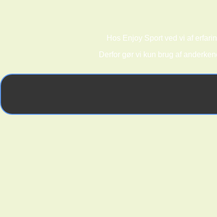
Hos Enjoy Sport ved vi af erfarin
Derfor gør vi kun brug af anderken