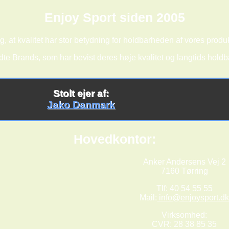
Enjoy Sport siden 2005
g, at kvalitet har stor betydning for holdbarheden af vores produk
dte Brands, som har bevist deres høje kvalitet og langtids hold
Stolt ejer af:
Jako Danmark
Hovedkontor:
Anker Andersens Vej 2
7160 Tørring
Tlf: 40 54 55 55
Mail:
info@enjoysport.d
Virksomhed:
CVR: 28 38 85 35