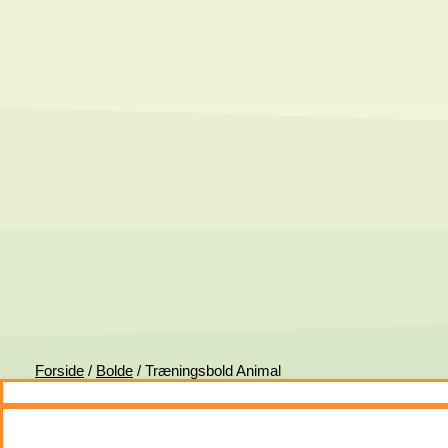
Forside
/
Bolde
/ Træningsbold Animal