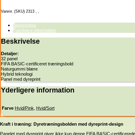
Varenr. (SKU)
2313
,
,
Beskrivelse
Yderligere information
Beskrivelse
Detaljer:
32 panel
FIFA BASIC-certificeret træningsbold
Naturgummi blære
Hybrid teknologi
Panel med dyreprint
Yderligere information
Farve
Hvid/Pink
,
Hvid/Sort
Kraft i træning: Dyretræningsbolden med dyreprint-design
Panelet med dyreprint giver ikke kun denne FIFA BASIC-certificerede 