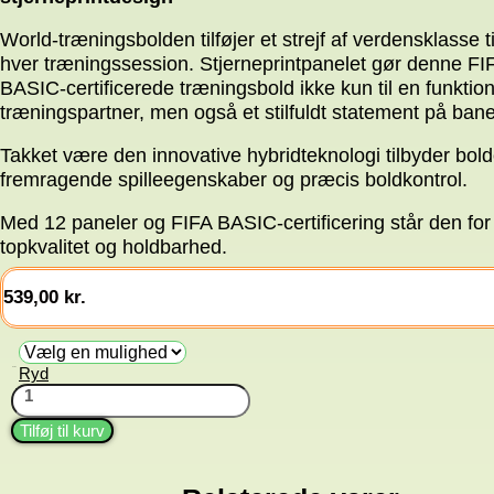
World-træningsbolden tilføjer et strejf af verdensklasse ti
hver træningssession. Stjerneprintpanelet gør denne FI
BASIC-certificerede træningsbold ikke kun til en funktion
træningspartner, men også et stilfuldt statement på ban
Takket være den innovative hybridteknologi tilbyder bol
fremragende spilleegenskaber og præcis boldkontrol.
Med 12 paneler og FIFA BASIC-certificering står den for
topkvalitet og holdbarhed.
539,00
kr.
Ryd
Farve
Træningsbold
World
antal
Tilføj til kurv