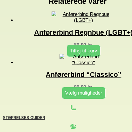
Relaterede varer
Anførerbind Regnbue (LGBT+
80,00
kr.
Tilføj til kurv
Anførerbind “Classico”
80,00
kr.
Vælg muligheder
Dette
vare
har
flere
STØRRELSES GUIDER
varianter.
Mulighederne
kan