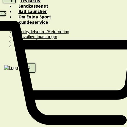
Trykarkiv
Sandkassenet
Ball Launcher
r.
0
Om Enjoy Sport
Kundeservice
Fortrydelsesret/Returnering
Privatlivs Indstillinger
Spørgsmål & Svar
Handelsbetingelser
X