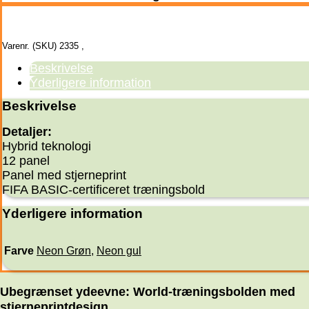
Varenr. (SKU)
2335
,
Beskrivelse
Yderligere information
Beskrivelse
Detaljer:
Hybrid teknologi
12 panel
Panel med stjerneprint
FIFA BASIC-certificeret træningsbold
Yderligere information
Farve
Neon Grøn
,
Neon gul
Ubegrænset ydeevne: World-træningsbolden med
stjerneprintdesign