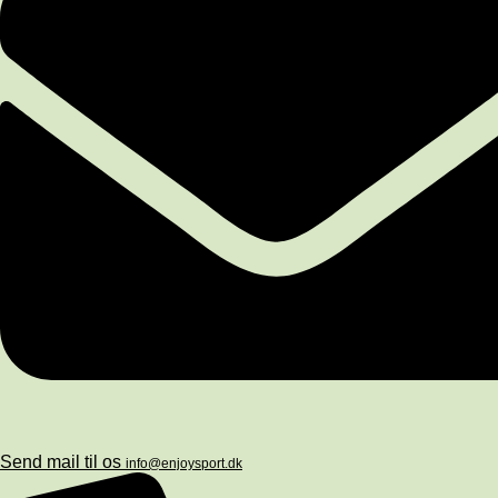
Send mail til os
info@enjoysport.dk