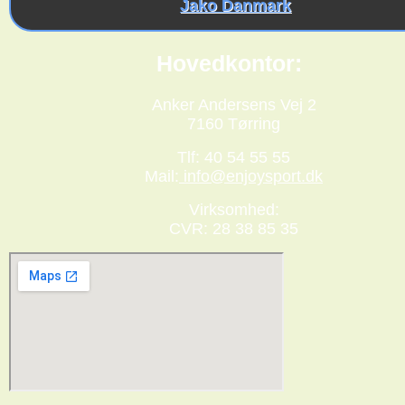
Jako Danmark
Hovedkontor:
Anker Andersens Vej 2
7160 Tørring
Tlf: 40 54 55 55
Mail:
info@enjoysport.dk
Virksomhed:
CVR: 28 38 85 35