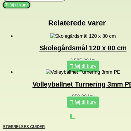
vendbar
Tilføj til kurv
pointtavle
antal
Relaterede varer
Skolegårdsmål 120 x 80 cm
2.595,00
kr.
Tilføj til kurv
Volleyballnet Turnering 3mm P
850,00
kr.
Tilføj til kurv
STØRRELSES GUIDER