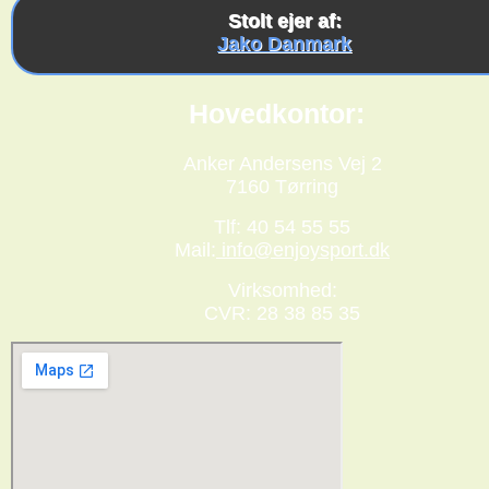
Stolt ejer af:
Jako Danmark
Hovedkontor:
Anker Andersens Vej 2
7160 Tørring
Tlf: 40 54 55 55
Mail:
info@enjoysport.dk
Virksomhed:
CVR: 28 38 85 35