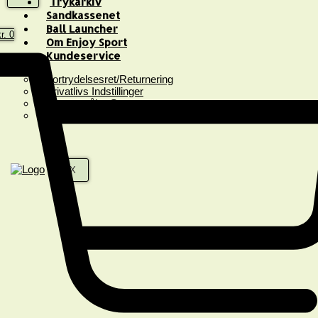
Trykarkiv
Sandkassenet
Ball Launcher
r.
0
Om Enjoy Sport
Kundeservice
Fortrydelsesret/Returnering
Privatlivs Indstillinger
Spørgsmål & Svar
Handelsbetingelser
X