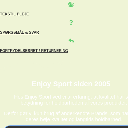
TEKSTIL PLEJE
SPØRGSMÅL & SVAR
FORTRYDELSESRET / RETURNERING
Enjoy Sport siden 2005
Hos Enjoy Sport ved vi af erfaring, at kvalitet har s
betydning for holdbarheden af vores produkter.
Derfor gør vi kun brug af anderkendte Brands, som har
deres høje kvalitet og langtids holdbarhed.