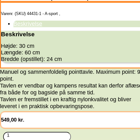
Varenr. (SKU)
44431-1 - A-sport
,
Beskrivelse
Beskrivelse
Højde: 30 cm
Længde: 60 cm
Bredde (opstillet): 24 cm
Manuel og sammenfoldelig pointtavle. Maximum point: 
point.
Tavlen er vendbar og kampens resultat kan derfor aflæs
fra både for og bagside på samme tid.
Tavlen er fremstillet i en kraftig nylonkvalitet og bliver
leveret i en praktisk opbevaringspose.
549,00
kr.
A-
sport