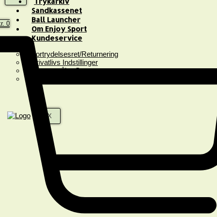
Trykarkiv
Sandkassenet
Ball Launcher
r.
0
Om Enjoy Sport
Kundeservice
Fortrydelsesret/Returnering
Privatlivs Indstillinger
Spørgsmål & Svar
Handelsbetingelser
X