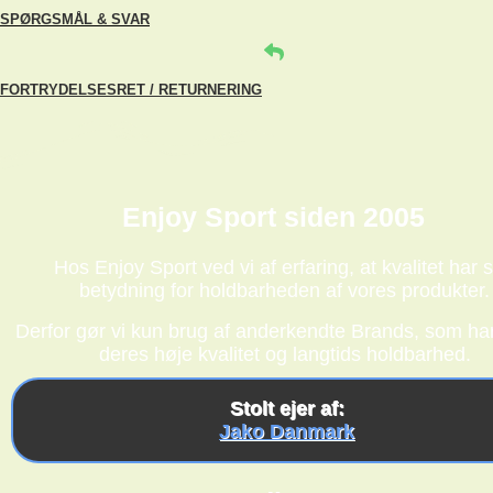
SPØRGSMÅL & SVAR
FORTRYDELSESRET / RETURNERING
Enjoy Sport siden 2005
Hos Enjoy Sport ved vi af erfaring, at kvalitet har s
betydning for holdbarheden af vores produkter.
Derfor gør vi kun brug af anderkendte Brands, som har
deres høje kvalitet og langtids holdbarhed.
Stolt ejer af:
Jako Danmark