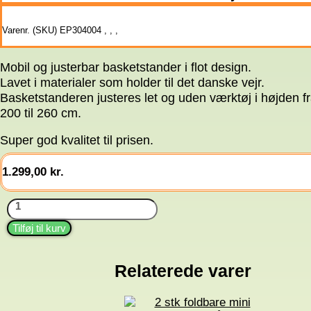
Varenr. (SKU)
EP304004
,
,
,
Mobil og justerbar basketstander i flot design.
Lavet i materialer som holder til det danske vejr.
Basketstanderen justeres let og uden værktøj i højden f
200 til 260 cm.
Super god kvalitet til prisen.
1.299,00
kr.
Basketstander
Family
antal
Tilføj til kurv
Relaterede varer