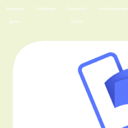
Størrelses
Tekstilpleje
Spørgsmål
Handelsbetingel
guider
& Svar