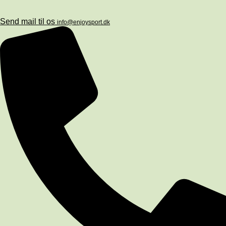
Send mail til os
info@enjoysport.dk