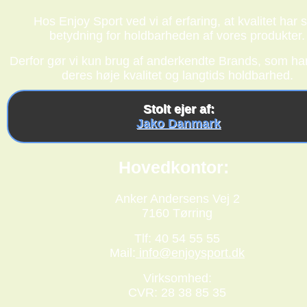
Hos Enjoy Sport ved vi af erfaring, at kvalitet har s
betydning for holdbarheden af vores produkter.
Derfor gør vi kun brug af anderkendte Brands, som har
deres høje kvalitet og langtids holdbarhed.
Stolt ejer af:
Jako Danmark
Hovedkontor:
Anker Andersens Vej 2
7160 Tørring
Tlf: 40 54 55 55
Mail:
info@enjoysport.dk
Virksomhed:
CVR: 28 38 85 35