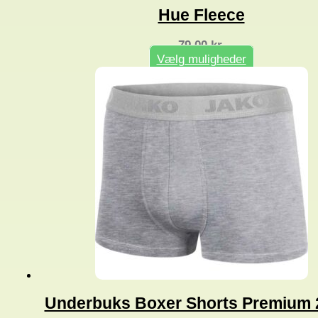
Hue Fleece
79,00
kr.
Vælg muligheder
Dette
vare
har
flere
varianter.
Mulighederne
kan
vælges
på
varesiden
Underbuks Boxer Shorts Premium 