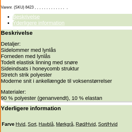
Varenr. (SKU)
8423
,
,
,
,
,
,
,
,
,
,
,
,
,
,
Beskrivelse
Yderligere information
Beskrivelse
Detaljer:
Sidelommer med lynlås
Forneden med lynlås
Todelt elastisk linning med snøre
Sideindsats i honeycomb struktur
Stretch strik polyester
Moderne snit i ankellængde til voksenstørrelser
Materialer:
90 % polyester (genanvendt), 10 % elastan
Yderligere information
Farve
Hvid
,
Sort
,
Havblå
,
Mørkgrå
,
Rød/Hvid
,
Sort/Hvid