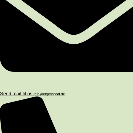
Send mail til os
info@enjoysport.dk