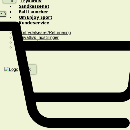
Trykarkiv
Sandkassenet
Ball Launcher
r.
0
Om Enjoy Sport
Kundeservice
Fortrydelsesret/Returnering
Privatlivs Indstillinger
Spørgsmål & Svar
Handelsbetingelser
X