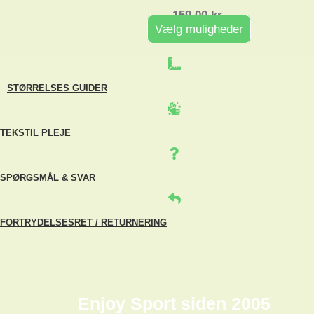
159,00
kr.
Vælg muligheder
Dette
vare
har
flere
STØRRELSES GUIDER
varianter.
Mulighederne
kan
vælges
TEKSTIL PLEJE
på
varesiden
SPØRGSMÅL & SVAR
FORTRYDELSESRET / RETURNERING
Enjoy Sport siden 2005