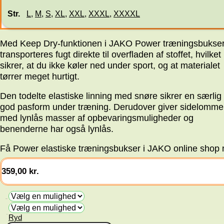
Str.
L
,
M
,
S
,
XL
,
XXL
,
XXXL
,
XXXXL
Med Keep Dry-funktionen i JAKO Power træningsbukse
transporteres fugt direkte til overfladen af stoffet, hvilket
sikrer, at du ikke køler ned under sport, og at materialet
tørrer meget hurtigt.
Den todelte elastiske linning med snøre sikrer en særlig
god pasform under træning. Derudover giver sidelomme
med lynlås masser af opbevaringsmuligheder og
benenderne har også lynlås.
Få Power elastiske træningsbukser i JAKO online shop 
359,00
kr.
Farve
Ryd
Str.