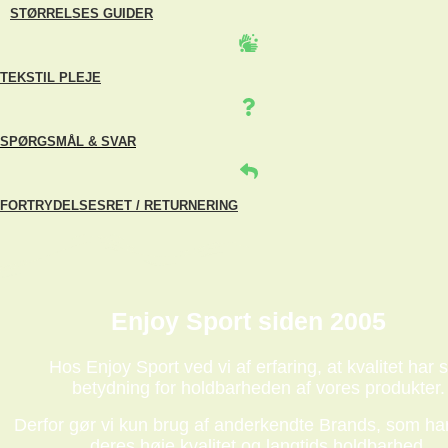
STØRRELSES GUIDER
TEKSTIL PLEJE
SPØRGSMÅL & SVAR
FORTRYDELSESRET / RETURNERING
Enjoy Sport siden 2005
Hos Enjoy Sport ved vi af erfaring, at kvalitet har s
betydning for holdbarheden af vores produkter.
Derfor gør vi kun brug af anderkendte Brands, som har
deres høje kvalitet og langtids holdbarhed.