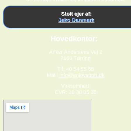
Stolt ejer af:
Jako Danmark
Hovedkontor:
Anker Andersens Vej 2
7160 Tørring
Tlf: 40 54 55 55
Mail:
info@enjoysport.dk
Virksomhed:
CVR: 28 38 85 35