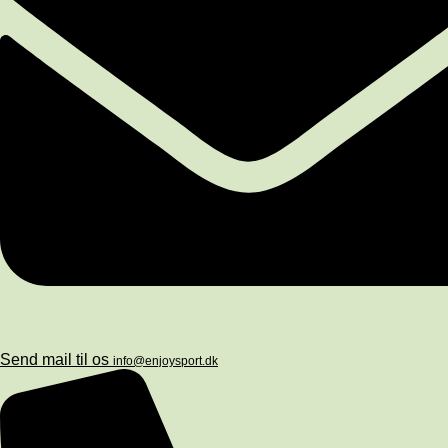
Send mail til os
info@enjoysport.dk