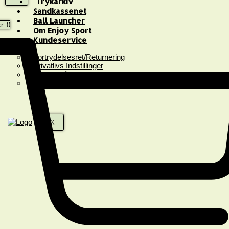
Trykarkiv
Sandkassenet
Ball Launcher
r.
0
Om Enjoy Sport
Kundeservice
Fortrydelsesret/Returnering
Privatlivs Indstillinger
Spørgsmål & Svar
Handelsbetingelser
X