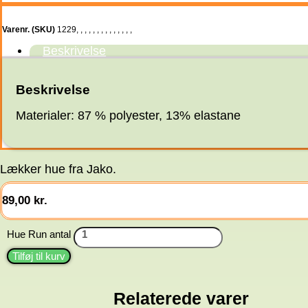
Varenr. (SKU)
1229
,
,
,
,
,
,
,
,
,
,
,
,
,
,
Beskrivelse
Beskrivelse
Materialer: 87 % polyester, 13% elastane
Lækker hue fra Jako.
89,00
kr.
Hue Run antal
Tilføj til kurv
Relaterede varer