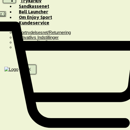
Trykarkiv
Sandkassenet
Ball Launcher
r.
0
Om Enjoy Sport
Kundeservice
Fortrydelsesret/Returnering
Privatlivs Indstillinger
Spørgsmål & Svar
Handelsbetingelser
X