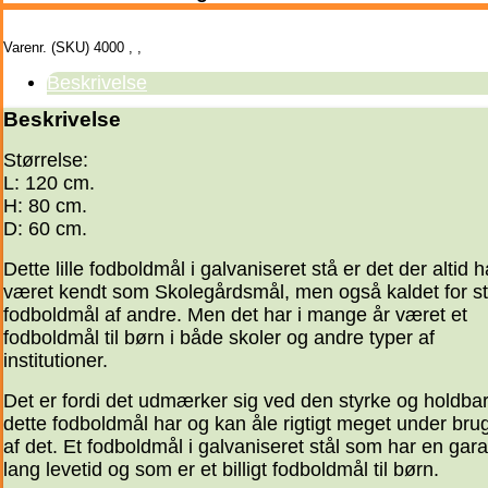
Varenr. (SKU)
4000
,
,
Beskrivelse
Beskrivelse
Størrelse:
L: 120 cm.
H: 80 cm.
D: 60 cm.
Dette lille fodboldmål i galvaniseret stå er det der altid h
været kendt som Skolegårdsmål, men også kaldet for st
fodboldmål af andre. Men det har i mange år været et
fodboldmål til børn i både skoler og andre typer af
institutioner.
Det er fordi det udmærker sig ved den styrke og holdba
dette fodboldmål har og kan åle rigtigt meget under bru
af det. Et fodboldmål i galvaniseret stål som har en gara
lang levetid og som er et billigt fodboldmål til børn.