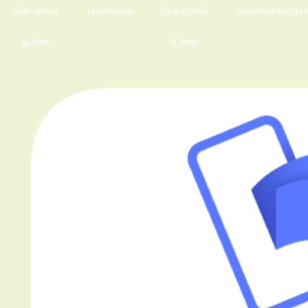
Størrelses
Tekstilpleje
Spørgsmål
Handelsbetingel
guider
& Svar