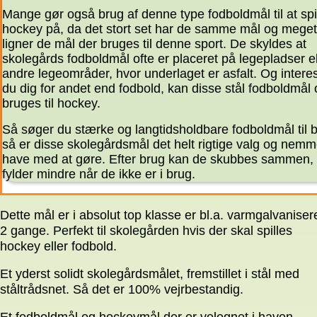
Mange gør også brug af denne type fodboldmål til at spi
hockey på, da det stort set har de samme mål og meget
ligner de mål der bruges til denne sport. De skyldes at
skolegårds fodboldmål ofte er placeret på legepladser el
andre legeområder, hvor underlaget er asfalt. Og intere
du dig for andet end fodbold, kan disse stål fodboldmål
bruges til hockey.
Så søger du stærke og langtidsholdbare fodboldmål til 
så er disse skolegårdsmål det helt rigtige valg og nemm
have med at gøre. Efter brug kan de skubbes sammen,
fylder mindre når de ikke er i brug.
Dette mål er i absolut top klasse er bl.a. varmgalvaniser
2 gange. Perfekt til skolegården hvis der skal spilles
hockey eller fodbold.
Et yderst solidt skolegårdsmålet, fremstillet i stål med
ståltrådsnet. Så det er 100% vejrbestandig.
Et fodboldmål og hockeymål der er velegnet i haven,