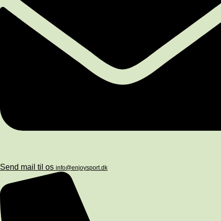
Send mail til os
info@enjoysport.dk