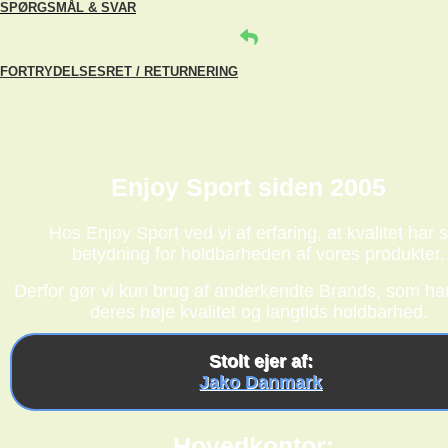
SPØRGSMÅL & SVAR
FORTRYDELSESRET / RETURNERING
Enjoy Sport siden 2005
Hos Enjoy Sport ved vi af erfaring, at kvalitet har s
betydning for holdbarheden af vores produkter.
Derfor gør vi kun brug af anderkendte Brands, som har
deres høje kvalitet og langtids holdbarhed.
Stolt ejer af:
Jako Danmark
Hovedkontor: