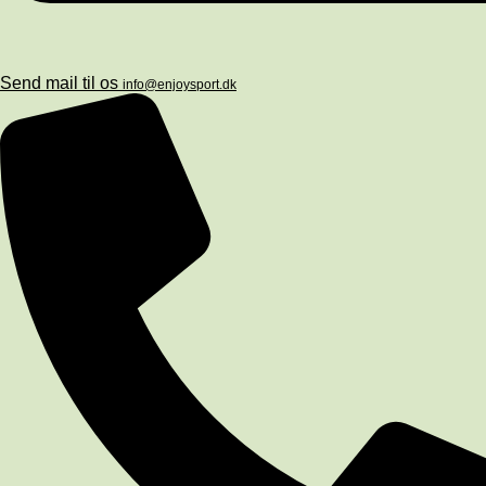
Send mail til os
info@enjoysport.dk