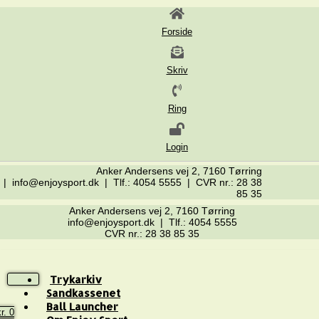
Forside
Skriv
Ring
Login
Anker Andersens vej 2, 7160 Tørring
| info@enjoysport.dk | Tlf.: 4054 5555 | CVR nr.: 28 38
85 35
Anker Andersens vej 2, 7160 Tørring
info@enjoysport.dk | Tlf.: 4054 5555
CVR nr.: 28 38 85 35
Trykarkiv
Sandkassenet
Ball Launcher
r.
0