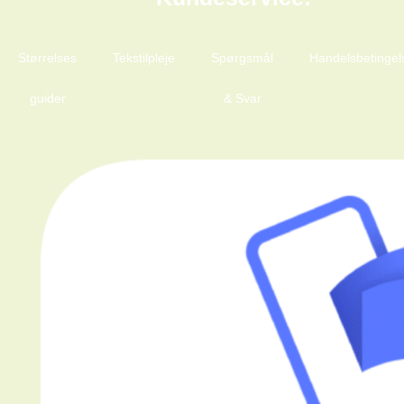
Størrelses
Tekstilpleje
Spørgsmål
Handelsbetingel
guider
& Svar