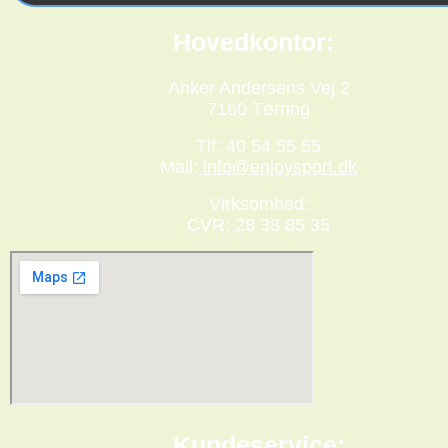
Hovedkontor:
Anker Andersens Vej 2
7160 Tørring
Tlf: 40 54 55 55
Mail:
info@enjoysport.dk
Virksomhed:
CVR: 28 38 85 35
Kundeservice: