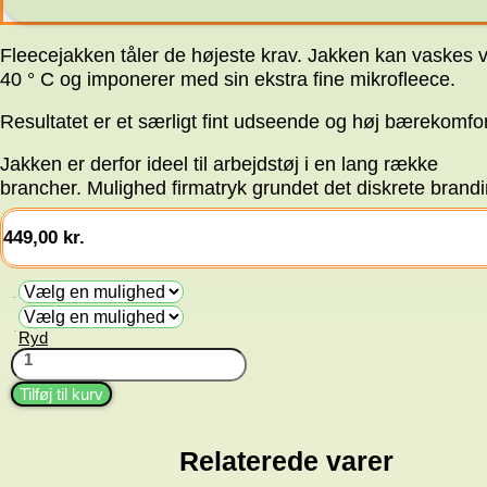
Fleecejakken tåler de højeste krav. Jakken kan vaskes 
40 ° C og imponerer med sin ekstra fine mikrofleece.
Resultatet er et særligt fint udseende og høj bærekomfor
Jakken er derfor ideel til arbejdstøj i en lang række
brancher. Mulighed firmatryk grundet det diskrete brandi
449,00
kr.
Farve
Ryd
Str.
Jakke
Fleece
antal
Tilføj til kurv
Relaterede varer