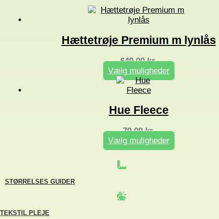
Hættetrøje Premium m lynlås
649,00
kr.
Vælg muligheder
Dette
vare
har
flere
Hue Fleece
varianter.
Mulighederne
kan
79,00
kr.
vælges
Vælg muligheder
på
Dette
varesiden
vare
har
flere
STØRRELSES GUIDER
varianter.
Mulighederne
kan
vælges
TEKSTIL PLEJE
på