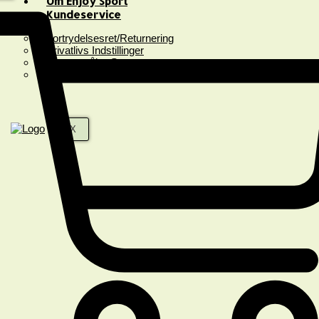
Om Enjoy Sport
Kundeservice
Fortrydelsesret/Returnering
Privatlivs Indstillinger
Spørgsmål & Svar
Handelsbetingelser
X