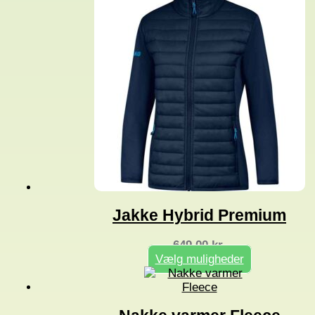
Jakke Hybrid Premium
649,00
kr.
Vælg muligheder
Dette
vare
har
flere