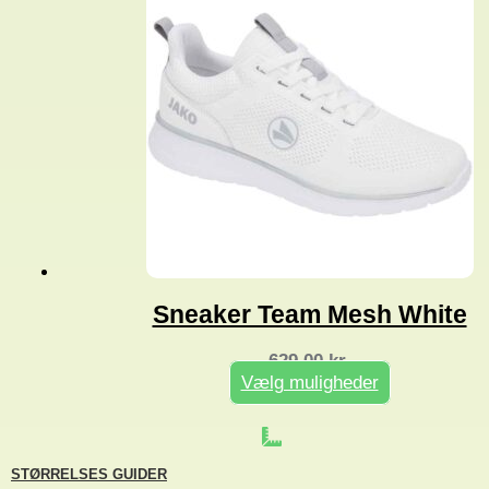
Sneaker Team Mesh White
629,00
kr.
Vælg muligheder
Dette
vare
har
flere
STØRRELSES GUIDER
varianter.