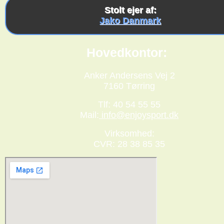
Stolt ejer af:
Jako Danmark
Hovedkontor:
Anker Andersens Vej 2
7160 Tørring
Tlf: 40 54 55 55
Mail:
info@enjoysport.dk
Virksomhed:
CVR: 28 38 85 35