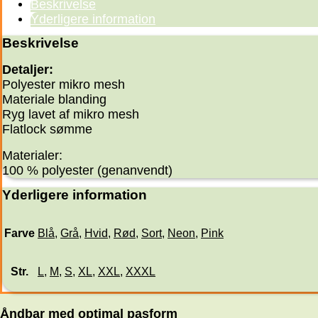
Beskrivelse
Yderligere information
Beskrivelse
Detaljer:
Polyester mikro mesh
Materiale blanding
Ryg lavet af mikro mesh
Flatlock sømme
Materialer:
100 % polyester (genanvendt)
Yderligere information
Farve
Blå
,
Grå
,
Hvid
,
Rød
,
Sort
,
Neon
,
Pink
Str.
L
,
M
,
S
,
XL
,
XXL
,
XXXL
Åndbar med optimal pasform