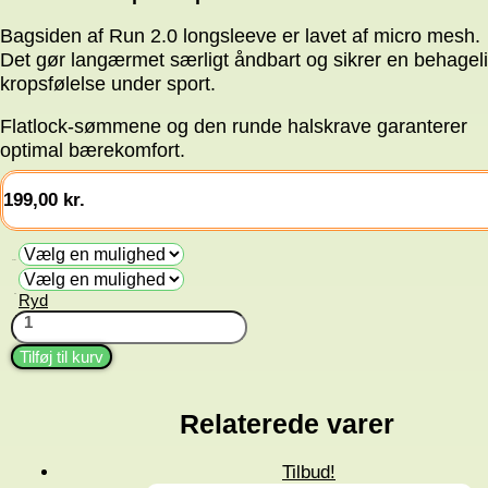
Bagsiden af Run 2.0 longsleeve er lavet af micro mesh.
Det gør langærmet særligt åndbart og sikrer en behagel
kropsfølelse under sport.
Flatlock-sømmene og den runde halskrave garanterer
optimal bærekomfort.
199,00
kr.
Farve
Ryd
Str.
Longsleeve
Run
2.0
Tilføj til kurv
(Herre)
antal
Relaterede varer
Tilbud!