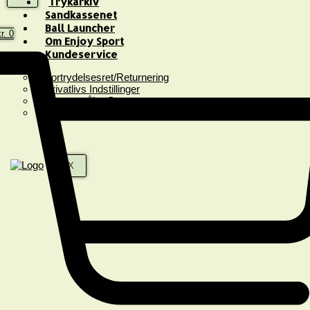
Trykarkiv
Sandkassenet
Ball Launcher
r.
0
Om Enjoy Sport
Kundeservice
Fortrydelsesret/Returnering
Privatlivs Indstillinger
Spørgsmål & Svar
Handelsbetingelser
X