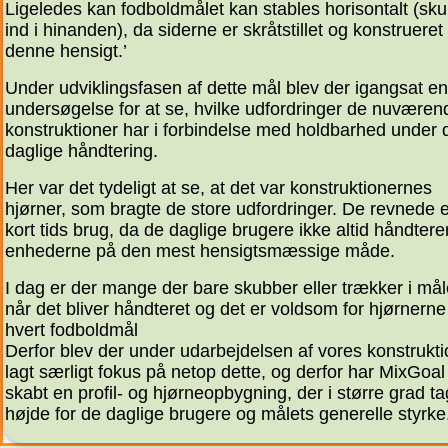
Ligeledes kan fodboldmålet kan stables horisontalt (sk
ind i hinanden), da siderne er skråtstillet og konstruere
denne hensigt.’
Under udviklingsfasen af dette mål blev der igangsat en
undersøgelse for at se, hvilke udfordringer de nuværen
konstruktioner har i forbindelse med holdbarhed under 
daglige håndtering.
Her var det tydeligt at se, at det var konstruktionernes
hjørner, som bragte de store udfordringer. De revnede e
kort tids brug, da de daglige brugere ikke altid håndtere
enhederne på den mest hensigtsmæssige måde.
I dag er der mange der bare skubber eller trækker i mål
når det bliver håndteret og det er voldsom for hjørnerne
hvert fodboldmål
Derfor blev der under udarbejdelsen af vores konstrukti
lagt særligt fokus på netop dette, og derfor har MixGoal
skabt en profil- og hjørneopbygning, der i større grad ta
højde for de daglige brugere og målets generelle styrke