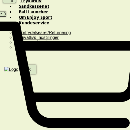
Trykarkiv
Sandkassenet
Ball Launcher
r.
0
Om Enjoy Sport
Kundeservice
Fortrydelsesret/Returnering
Privatlivs Indstillinger
Spørgsmål & Svar
Handelsbetingelser
X