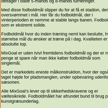
deltager i både 5-mands og 8-mands turneringer.
Med disse fodboldmål slipper du for at få et stadion, der
oversvømmet i mål. Her får du fodboldmål, der i
vinterperioden er nemme at stable langs banen. Fodbo
som er ekstremt solide.
Fodboldmål hvor du inden træning nemt kan beslutte, h
størrelse mål du ønsker at træne på i dag. Kvaliteten er
absolutte top.
MixGoal er uden tvivl fremtidens fodboldmål og der er
penge at spare når man ikke køber fodboldmål som
singlemål.
Det er markedets eneste målkonstruktion, hvor der ogs
taget højde for pladsmanglen, under opbevaring udenfo
sæsonen.
Alle MixGoal’s lever op til sikkerhedskravene og er
væltesikrede. Fodboldmålet har afrundet bund til brug 
kunstgræsunderlag.