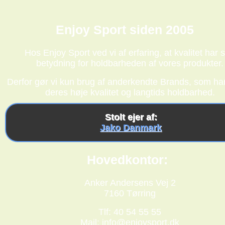
Enjoy Sport siden 2005
Hos Enjoy Sport ved vi af erfaring, at kvalitet har s
betydning for holdbarheden af vores produkter.
Derfor gør vi kun brug af anderkendte Brands, som har
deres høje kvalitet og langtids holdbarhed.
Stolt ejer af:
Jako Danmark
Hovedkontor:
Anker Andersens Vej 2
7160 Tørring
Tlf: 40 54 55 55
Mail:
info@enjoysport.dk