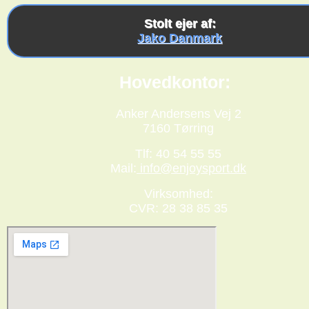
Stolt ejer af:
Jako Danmark
Hovedkontor:
Anker Andersens Vej 2
7160 Tørring
Tlf: 40 54 55 55
Mail:
info@enjoysport.dk
Virksomhed:
CVR: 28 38 85 35