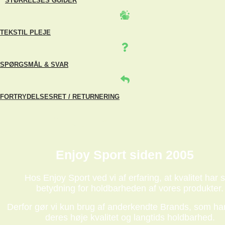
STØRRELSES GUIDER
TEKSTIL PLEJE
SPØRGSMÅL & SVAR
FORTRYDELSESRET / RETURNERING
Enjoy Sport siden 2005
Hos Enjoy Sport ved vi af erfaring, at kvalitet har s
betydning for holdbarheden af vores produkter.
Derfor gør vi kun brug af anderkendte Brands, som har
deres høje kvalitet og langtids holdbarhed.