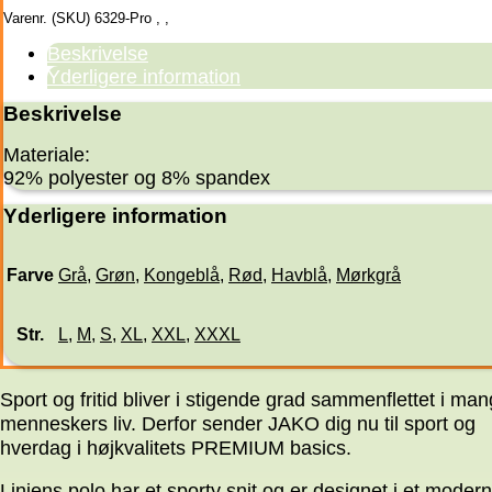
Varenr. (SKU)
6329-Pro
,
,
Beskrivelse
Yderligere information
Beskrivelse
Materiale:
92% polyester og 8% spandex
Yderligere information
Farve
Grå
,
Grøn
,
Kongeblå
,
Rød
,
Havblå
,
Mørkgrå
Str.
L
,
M
,
S
,
XL
,
XXL
,
XXXL
Sport og fritid bliver i stigende grad sammenflettet i ma
menneskers liv. Derfor sender JAKO dig nu til sport og
hverdag i højkvalitets PREMIUM basics.
Linjens polo har et sporty snit og er designet i et moder