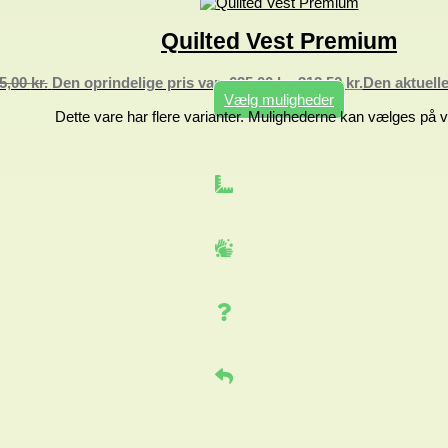
Quilted Vest Premium
5,00
kr.
Den oprindelige pris var: 625,00 kr..
312,50
kr.
Den aktuelle 
Vælg muligheder
Dette vare har flere varianter. Mulighederne kan vælges på 