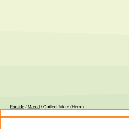
Forside
/
Mænd
/ Quilted Jakke (Herre)