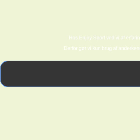
Hos Enjoy Sport ved vi af erfarin
Derfor gør vi kun brug af anderken