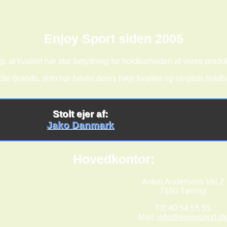
Enjoy Sport siden 2005
g, at kvalitet har stor betydning for holdbarheden af vores produk
dte Brands, som har bevist deres høje kvalitet og langtids hold
Stolt ejer af:
Jako Danmark
Hovedkontor:
Anker Andersens Vej 2
7160 Tørring
Tlf: 40 54 55 55
Mail:
info@enjoysport.d