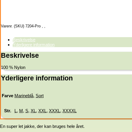
Varenr. (SKU)
7204-Pro
,
,
Beskrivelse
Yderligere information
Beskrivelse
100 % Nylon
Yderligere information
Farve
Marineblå
,
Sort
Str.
L
,
M
,
S
,
XL
,
XXL
,
XXXL
,
XXXXL
En super let jakke, der kan bruges hele året.