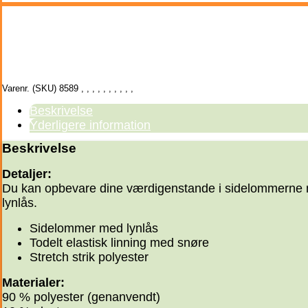
Varenr. (SKU)
8589
,
,
,
,
,
,
,
,
,
,
Beskrivelse
Yderligere information
Beskrivelse
Detaljer:
Du kan opbevare dine værdigenstande i sidelommerne
lynlås.
Sidelommer med lynlås
Todelt elastisk linning med snøre
Stretch strik polyester
Materialer:
90 % polyester (genanvendt)