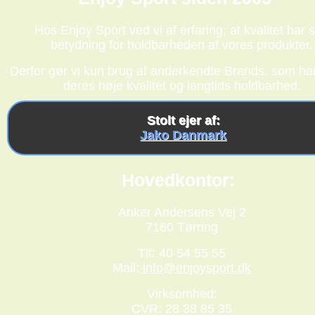
Hos Enjoy Sport ved vi af erfaring, at kvalitet har s
betydning for holdbarheden af vores produkter.
Derfor gør vi kun brug af anderkendte Brands, som har
deres høje kvalitet og langtids holdbarhed.
Stolt ejer af:
Jako Danmark
Hovedkontor:
Anker Andersens Vej 2
7160 Tørring
Tlf: 40 54 55 55
Mail:
info@enjoysport.dk
Virksomhed:
CVR: 28 38 85 35