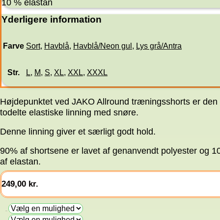
10 % elastan
Yderligere information
Farve
Sort
,
Havblå
,
Havblå/Neon gul
,
Lys grå/Antra
Str.
L
,
M
,
S
,
XL
,
XXL
,
XXXL
Højdepunktet ved JAKO Allround træningsshorts er den
todelte elastiske linning med snøre.
Denne linning giver et særligt godt hold.
90% af shortsene er lavet af genanvendt polyester og 
af elastan.
249,00
kr.
Farve