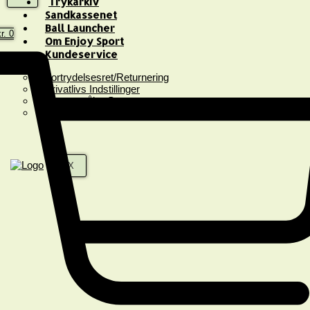
Trykarkiv
Sandkassenet
Ball Launcher
r.
0
Om Enjoy Sport
Kundeservice
Fortrydelsesret/Returnering
Privatlivs Indstillinger
Spørgsmål & Svar
Handelsbetingelser
X