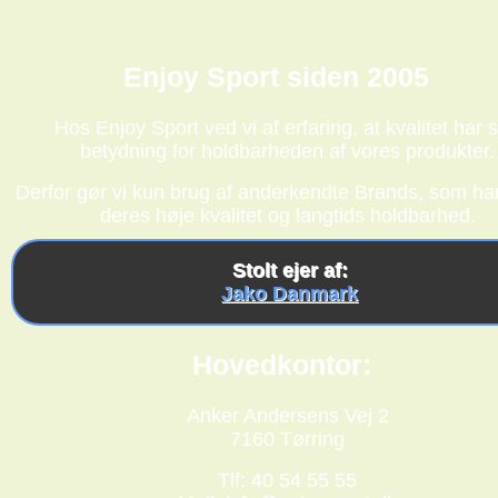
Enjoy Sport siden 2005
Hos Enjoy Sport ved vi af erfaring, at kvalitet har s
betydning for holdbarheden af vores produkter.
Derfor gør vi kun brug af anderkendte Brands, som har
deres høje kvalitet og langtids holdbarhed.
Stolt ejer af:
Jako Danmark
Hovedkontor:
Anker Andersens Vej 2
7160 Tørring
Tlf: 40 54 55 55