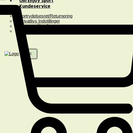
Om Enjoy Sport
Kundeservice
Fortrydelsesret/Returnering
Privatlivs Indstillinger
Spørgsmål & Svar
Handelsbetingelser
X