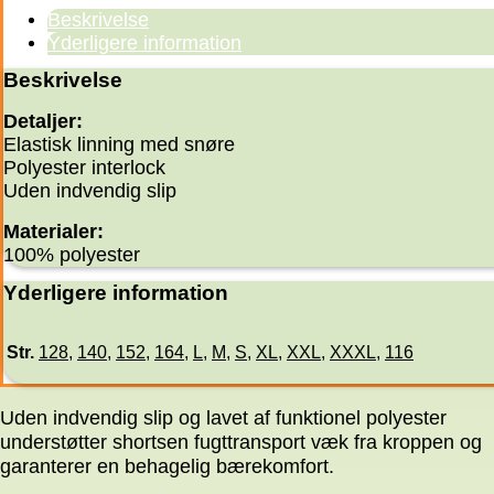
Beskrivelse
Yderligere information
Beskrivelse
Detaljer:
Elastisk linning med snøre
Polyester interlock
Uden indvendig slip
Materialer:
100% polyester
Yderligere information
Str.
128
,
140
,
152
,
164
,
L
,
M
,
S
,
XL
,
XXL
,
XXXL
,
116
Uden indvendig slip og lavet af funktionel polyester
understøtter shortsen fugttransport væk fra kroppen og
garanterer en behagelig bærekomfort.