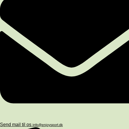
Send mail til os
info@enjoysport.dk