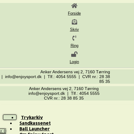
Forside
Skriv
Ring
Login
Anker Andersens vej 2, 7160 Tørring
| info@enjoysport.dk | Tlf.: 4054 5555 | CVR nr.: 28 38
85 35
Anker Andersens vej 2, 7160 Tørring
info@enjoysport.dk | Tlf.: 4054 5555
CVR nr.: 28 38 85 35
Trykarkiv
Sandkassenet
Ball Launcher
r.
0