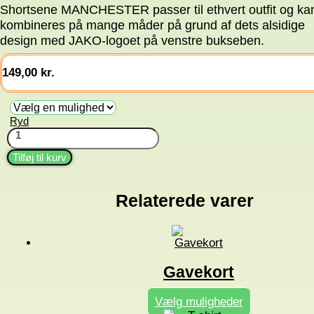
Shortsene MANCHESTER passer til ethvert outfit og ka
kombineres på mange måder på grund af dets alsidige
design med JAKO-logoet på venstre bukseben.
149,00
kr.
Ryd
Str.
Shorts
(HKF)
antal
Tilføj til kurv
Relaterede varer
Gavekort
Vælg muligheder