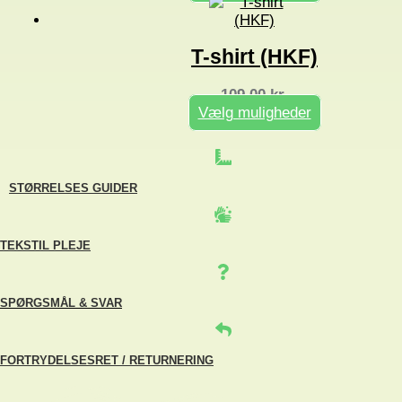
Dette
vare
har
flere
T-shirt (HKF)
varianter.
Mulighederne
kan
109,00
kr.
vælges
Vælg muligheder
på
Dette
varesiden
vare
har
flere
STØRRELSES GUIDER
varianter.
Mulighederne
kan
vælges
TEKSTIL PLEJE
på
varesiden
SPØRGSMÅL & SVAR
FORTRYDELSESRET / RETURNERING