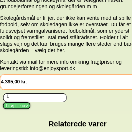
grundejerforeningen og skolegården m.m.
Skolegårdsmål er til jer, der ikke kan vente med at spille
fodbold, selv om skoledagen ikke er overstået. Du får et
fuldsvejset varmgalvaniseret fodboldmål, som er yderst
solidt og fremstillet i stål med ståltrådsnet. Holder til alt
slags vejr og det kan bruges mange flere steder end bar
skolegården – vælg det her.
Kontakt via mail for mere info omkring fragtpriser og
leveringstid: info@enjoysport.dk
4.395,00
kr.
Skolegårdsmål
120
x
Tilføj til kurv
80
cm
-
Relaterede varer
2
stk