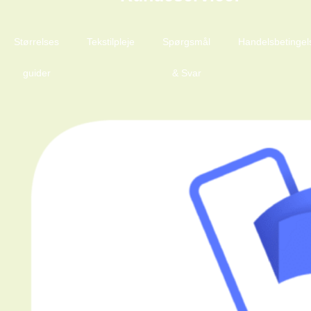
Størrelses
Tekstilpleje
Spørgsmål
Handelsbetingel
guider
& Svar