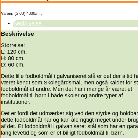
Varenr. (SKU)
4000a
,
,
Beskrivelse
Beskrivelse
Størrelse:
L: 120 cm.
H: 80 cm.
D: 60 cm.
Dette lille fodboldmål i galvaniseret stå er det der altid h
været kendt som Skolegårdsmål, men også kaldet for st
fodboldmål af andre. Men det har i mange år været et
fodboldmål til børn i både skoler og andre typer af
institutioner.
Det er fordi det udmærker sig ved den styrke og holdba
dette fodboldmål har og kan åle rigtigt meget under bru
af det. Et fodboldmål i galvaniseret stål som har en gara
lang levetid og som er et billigt fodboldmål til børn.