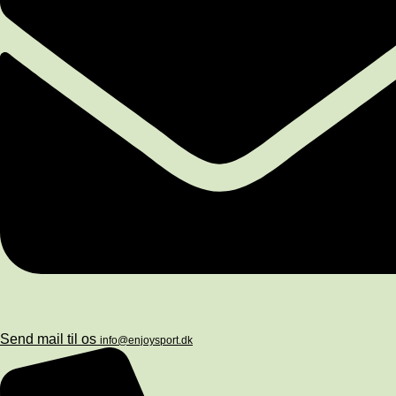
Send mail til os
info@enjoysport.dk