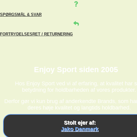
SPØRGSMÅL & SVAR
FORTRYDELSESRET / RETURNERING
Enjoy Sport siden 2005
Hos Enjoy Sport ved vi af erfaring, at kvalitet har s
betydning for holdbarheden af vores produkter.
Derfor gør vi kun brug af anderkendte Brands, som har
deres høje kvalitet og langtids holdbarhed.
Stolt ejer af:
Jako Danmark