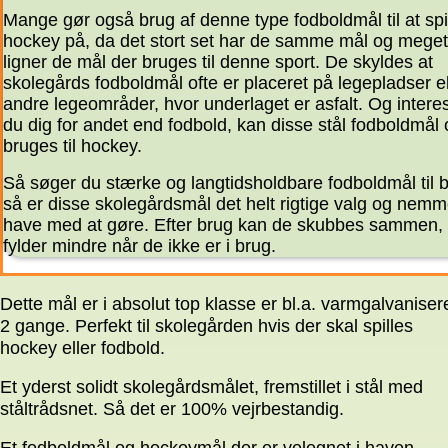
Mange gør også brug af denne type fodboldmål til at spi
hockey på, da det stort set har de samme mål og meget
ligner de mål der bruges til denne sport. De skyldes at
skolegårds fodboldmål ofte er placeret på legepladser el
andre legeområder, hvor underlaget er asfalt. Og intere
du dig for andet end fodbold, kan disse stål fodboldmål
bruges til hockey.
Så søger du stærke og langtidsholdbare fodboldmål til 
så er disse skolegårdsmål det helt rigtige valg og nemm
have med at gøre. Efter brug kan de skubbes sammen,
fylder mindre når de ikke er i brug.
Dette mål er i absolut top klasse er bl.a. varmgalvaniser
2 gange. Perfekt til skolegården hvis der skal spilles
hockey eller fodbold.
Et yderst solidt skolegårdsmålet, fremstillet i stål med
ståltrådsnet. Så det er 100% vejrbestandig.
Et fodboldmål og hockeymål der er velegnet i haven,