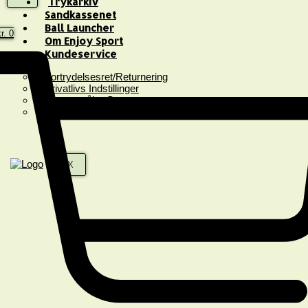
Trykarkiv
Sandkassenet
Ball Launcher
r.
0
Om Enjoy Sport
Kundeservice
Fortrydelsesret/Returnering
Privatlivs Indstillinger
Spørgsmål & Svar
Handelsbetingelser
X