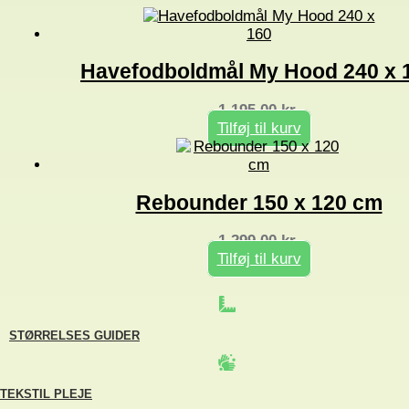
antal
Havefodboldmål My Hood 240 x 
1.195,00
kr.
Tilføj til kurv
Rebounder 150 x 120 cm
1.299,00
kr.
Tilføj til kurv
STØRRELSES GUIDER
TEKSTIL PLEJE