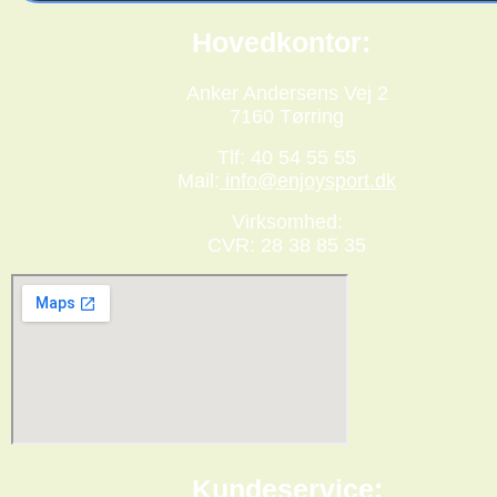
Hovedkontor:
Anker Andersens Vej 2
7160 Tørring
Tlf: 40 54 55 55
Mail:
info@enjoysport.dk
Virksomhed:
CVR: 28 38 85 35
Kundeservice: